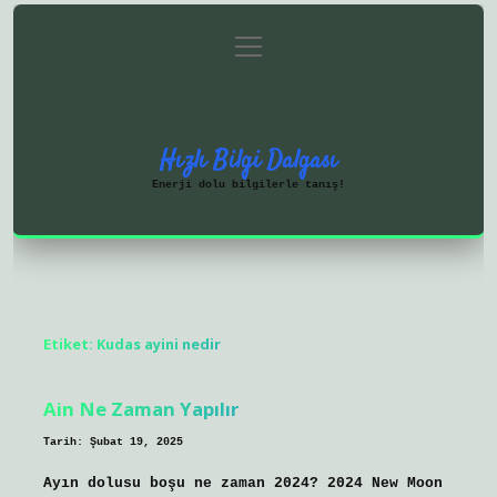
menüyü
Anasayfa
Gizlilik Politikası
aç
Yasal Uyarı
Hakkımızda
Hızlı Bilgi Dalgası
Enerji dolu bilgilerle tanış!
Etiket:
Kudas ayini nedir
Ain Ne Zaman Yapılır
Tarih: Şubat 19, 2025
Ayın dolusu boşu ne zaman 2024? 2024 New Moon