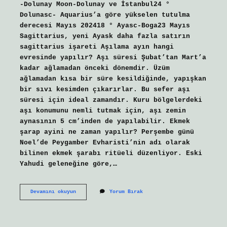
-Dolunay Moon-Dolunay ve İstanbul24 °
Dolunasc- Aquarius’a göre yükselen tutulma
derecesi Mayıs 202418 ° Ayasc-Boga23 Mayıs
Sagittarius, yeni Ayask daha fazla satırın
sagittarius işareti Aşılama ayın hangi
evresinde yapılır? Aşı süresi Şubat’tan Mart’a
kadar ağlamadan önceki dönemdir. Üzüm
ağlamadan kısa bir süre kesildiğinde, yapışkan
bir sıvı kesimden çıkarırlar. Bu sefer aşı
süresi için ideal zamandır. Kuru bölgelerdeki
aşı konumunu nemli tutmak için, aşı zemin
aynasının 5 cm’inden de yapılabilir. Ekmek
şarap ayini ne zaman yapılır? Perşembe günü
Noel’de Peygamber Evharisti’nin adı olarak
bilinen ekmek şarabı ritüeli düzenliyor. Eski
Yahudi geleneğine göre,…
Ain
Devamını okuyun
Yorum Bırak
Ne
Zaman
Yapılır