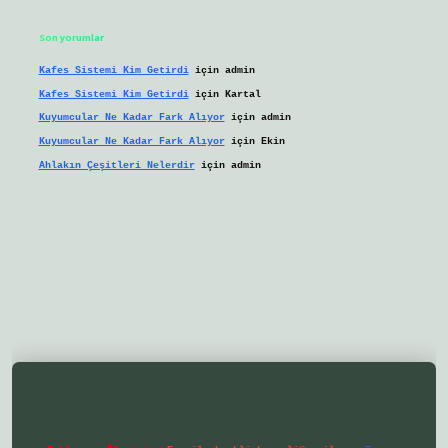
Son yorumlar
Kafes Sistemi Kim Getirdi
için
admin
Kafes Sistemi Kim Getirdi
için
Kartal
Kuyumcular Ne Kadar Fark Alıyor
için
admin
Kuyumcular Ne Kadar Fark Alıyor
için
Ekin
Ahlakın Çeşitleri Nelerdir
için
admin
lbetgir.net/
betexper yeni giriş