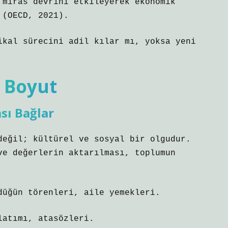
 miras devrini etkileyerek ekonomik
 (OECD, 2021).
ikal sürecini adil kılar mı, yoksa yeni
l Boyut
sı Bağlar
değil; kültürel ve sosyal bir olgudur.
ve değerlerin aktarılması, toplumun
düğün törenleri, aile yemekleri.
latımı, atasözleri.