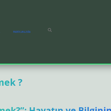
ı
Hakkımızda
mek ?
ek?”: Hayatın ve Bilgini