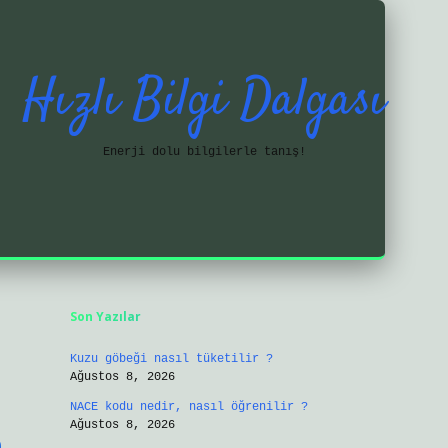
Hızlı Bilgi Dalgası
Enerji dolu bilgilerle tanış!
Sidebar
https://ilbetgir.net
Son Yazılar
Kuzu göbeği nasıl tüketilir ?
Ağustos 8, 2026
NACE kodu nedir, nasıl öğrenilir ?
Ağustos 8, 2026
n