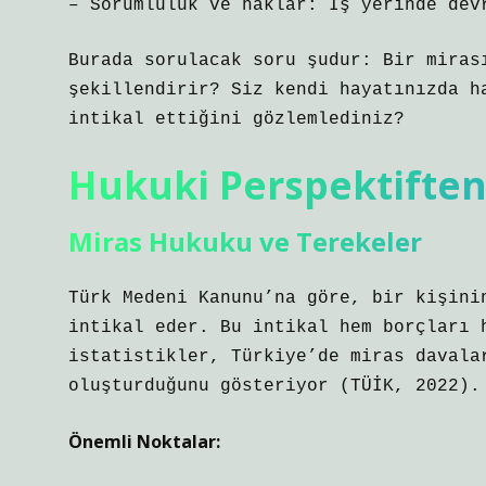
– Sorumluluk ve haklar: İş yerinde dev
Burada sorulacak soru şudur: Bir miras
şekillendirir? Siz kendi hayatınızda h
intikal ettiğini gözlemlediniz?
Hukuki Perspektiften
Miras Hukuku ve Terekeler
Türk Medeni Kanunu’na göre, bir kişini
intikal eder. Bu intikal hem borçları 
istatistikler, Türkiye’de miras davala
oluşturduğunu gösteriyor (TÜİK, 2022).
Önemli Noktalar: