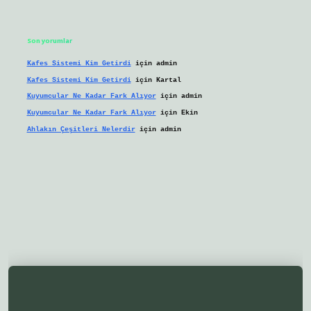
Son yorumlar
Kafes Sistemi Kim Getirdi
için
admin
Kafes Sistemi Kim Getirdi
için
Kartal
Kuyumcular Ne Kadar Fark Alıyor
için
admin
Kuyumcular Ne Kadar Fark Alıyor
için
Ekin
Ahlakın Çeşitleri Nelerdir
için
admin
lbetgir.net/
betexper yeni giriş