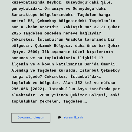
kuzeybatısında Beykoz, Kuzeydoğu’daki Şile,
güneybatıdaki Ömraniye ve Güneydoğu’daki
Sancraktepe bölgelerindeki. Taşdelen hangi
metro? M5, Çekmekoy bölgesindeki Taşdelen’in
son U -bahn aracıdır. Yaklaşık 00: 32.21 Şubat
2025 Taşdelen önceden nereye bağlıydı?
Çekimekez, İstanbul’un Anadolu tarafında bir
bölgedir. Çekimek Bölgesi, daha önce bir Şehir
Üyiye, 2009; İlk aşamanın tüzel kişilerinin
sonunda ve bu topluluklarla ilişkili 17
ilçenin ve 4 köyün katılımının Son’da Ömerli,
Alemdağ ve Taşdelen kuruldu. İstanbul Çekmeköy
hangi ilçede? Çekimekez, İstanbul’daki
topluluk ve bölgedir. Alan 152 km2 ve nüfusu
296.066 (2022). İstanbul’un Asya tarafında yer
almaktadır. 2008 yılında Çekimör Bölgesi, eski
topluluklar Çekmelen, Taçdelen,…
Taşdelen
Devamını okuyun
Yorum Bırak
Hangi
Ile
Bağlı