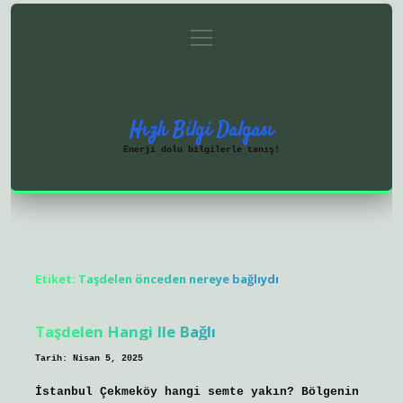
menüyü
Anasayfa
Gizlilik Politikası
aç
Yasal Uyarı
Hakkımızda
Hızlı Bilgi Dalgası
Enerji dolu bilgilerle tanış!
Etiket:
Taşdelen önceden nereye bağlıydı
Taşdelen Hangi Ile Bağlı
Tarih: Nisan 5, 2025
İstanbul Çekmeköy hangi semte yakın? Bölgenin