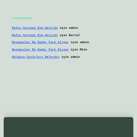
Son yorumlar
Kafes Sistemi Kim Getirdi
için
admin
Kafes Sistemi Kim Getirdi
için
Kartal
Kuyumcular Ne Kadar Fark Alıyor
için
admin
Kuyumcular Ne Kadar Fark Alıyor
için
Ekin
Ahlakın Çeşitleri Nelerdir
için
admin
eni giriş