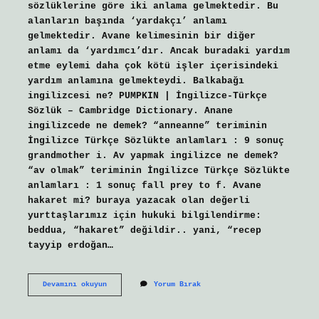
sözlüklerine göre iki anlama gelmektedir. Bu
alanların başında ‘yardakçı’ anlamı
gelmektedir. Avane kelimesinin bir diğer
anlamı da ‘yardımcı’dır. Ancak buradaki yardım
etme eylemi daha çok kötü işler içerisindeki
yardım anlamına gelmekteydi. Balkabağı
ingilizcesi ne? PUMPKIN | İngilizce-Türkçe
Sözlük – Cambridge Dictionary. Anane
ingilizcede ne demek? “anneanne” teriminin
İngilizce Türkçe Sözlükte anlamları : 9 sonuç
grandmother i. Av yapmak ingilizce ne demek?
“av olmak” teriminin İngilizce Türkçe Sözlükte
anlamları : 1 sonuç fall prey to f. Avane
hakaret mi? buraya yazacak olan değerli
yurttaşlarımız için hukuki bilgilendirme:
beddua, “hakaret” değildir.. yani, “recep
tayyip erdoğan…
Avane
Devamını okuyun
Yorum Bırak
Ne
Demek
Ingilizce