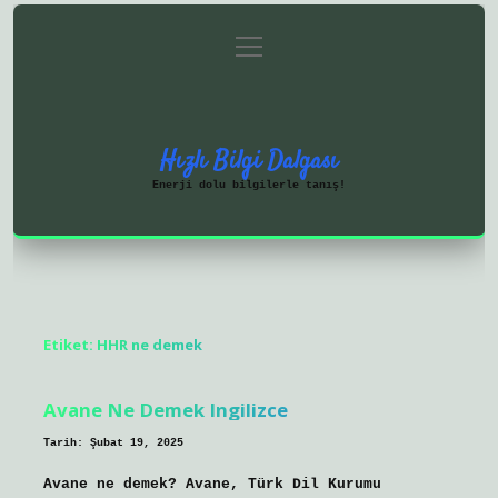
menüyü
Anasayfa
Gizlilik Politikası
aç
Yasal Uyarı
Hakkımızda
Hızlı Bilgi Dalgası
Enerji dolu bilgilerle tanış!
Etiket:
HHR ne demek
Avane Ne Demek Ingilizce
Tarih: Şubat 19, 2025
Avane ne demek? Avane, Türk Dil Kurumu