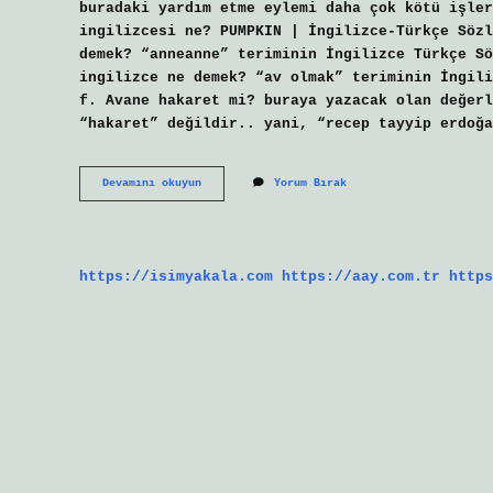
buradaki yardım etme eylemi daha çok kötü işler
ingilizcesi ne? PUMPKIN | İngilizce-Türkçe Sözl
demek? “anneanne” teriminin İngilizce Türkçe Sö
ingilizce ne demek? “av olmak” teriminin İngili
f. Avane hakaret mi? buraya yazacak olan değerl
“hakaret” değildir.. yani, “recep tayyip erdoğa
Avane
Devamını okuyun
Yorum Bırak
Ne
Demek
Ingilizce
https://isimyakala.com
https://aay.com.tr
https