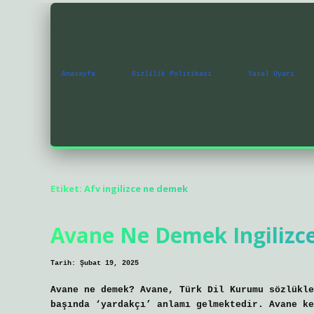
Anasayfa
Gizlilik Politikası
Yasal Uyarı
Etiket:
Afv ingilizce ne demek
Avane Ne Demek Ingilizc
Tarih: Şubat 19, 2025
Avane ne demek? Avane, Türk Dil Kurumu sözlükle
başında ‘yardakçı’ anlamı gelmektedir. Avane ke