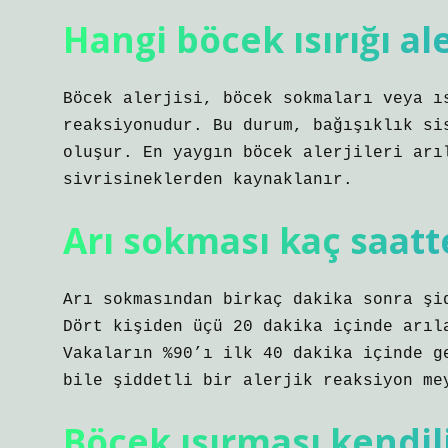
Hangi böcek ısırığı al
Böcek alerjisi, böcek sokmaları veya ı
reaksiyonudur. Bu durum, bağışıklık si
oluşur. En yaygın böcek alerjileri arı
sivrisineklerden kaynaklanır.
Arı sokması kaç saatt
Arı sokmasından birkaç dakika sonra şi
Dört kişiden üçü 20 dakika içinde arıl
Vakaların %90’ı ilk 40 dakika içinde g
bile şiddetli bir alerjik reaksiyon me
Böcek ısırması kendil