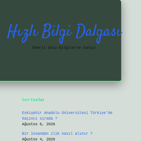
Hızlı Bilgi Dalgası
Enerji dolu bilgilerle tanış!
Sidebar
https://ilbetgir.net/
betexper yeni 
Son Yazılar
Eskişehir Anadolu Üniversitesi Türkiye’de
kaçıncı sırada ?
Ağustos 6, 2026
Bir insandan ilik nasıl alınır ?
Ağustos 4, 2026