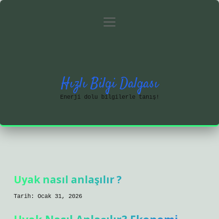
menüyü
Anasayfa
Gizlilik Politikası
aç
Yasal Uyarı
Hakkımızda
Hızlı Bilgi Dalgası
Enerji dolu bilgilerle tanış!
Uyak nasıl anlaşılır ?
Tarih: Ocak 31, 2026