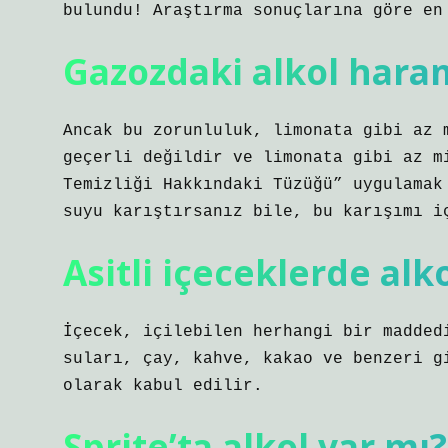
bulundu! Araştırma sonuçlarına göre en
Gazozdaki alkol hara
Ancak bu zorunluluk, limonata gibi az 
geçerli değildir ve limonata gibi az m
Temizliği Hakkındaki Tüzüğü” uygulamak
suyu karıştırsanız bile, bu karışımı i
Asitli içeceklerde alk
İçecek, içilebilen herhangi bir madded
suları, çay, kahve, kakao ve benzeri g
olarak kabul edilir.
Sprite’ta alkol var mı?