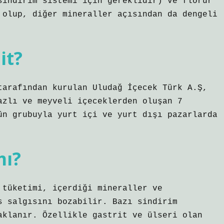
sindirim sistemi için gereklidir) ve florür
 olup, diğer mineraller açısından da dengeli
it?
tarafından kurulan Uludağ İçecek Türk A.Ş,
azlı ve meyveli içeceklerden oluşan 7
ün grubuyla yurt içi ve yurt dışı pazarlarda
mı?
 tüketimi, içerdiği mineraller ve
s salgısını bozabilir. Bazı sindirim
aklanır. Özellikle gastrit ve ülseri olan