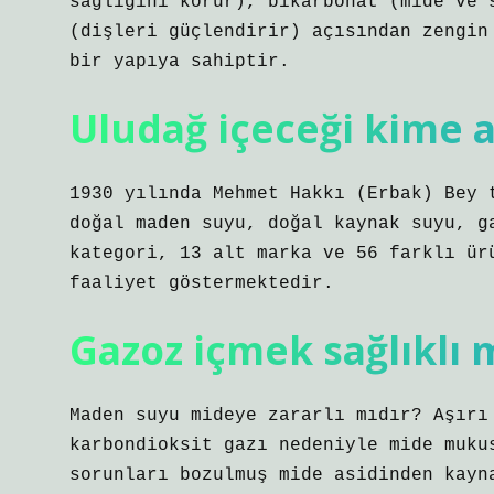
sağlığını korur), bikarbonat (mide ve 
(dişleri güçlendirir) açısından zengin
bir yapıya sahiptir.
Uludağ içeceği kime a
1930 yılında Mehmet Hakkı (Erbak) Bey 
doğal maden suyu, doğal kaynak suyu, g
kategori, 13 alt marka ve 56 farklı ür
faaliyet göstermektedir.
Gazoz içmek sağlıklı 
Maden suyu mideye zararlı mıdır? Aşırı
karbondioksit gazı nedeniyle mide muku
sorunları bozulmuş mide asidinden kayn