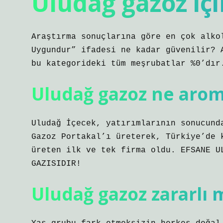
Uludağ gazoz içi
Araştırma sonuçlarına göre en çok alko
Uygundur” ifadesi ne kadar güvenilir? 
bu kategorideki tüm meşrubatlar %0’dır
Uludağ gazoz ne arom
Uludağ İçecek, yatırımlarının sonucund
Gazoz Portakal’ı üreterek, Türkiye’de 
üreten ilk ve tek firma oldu. EFSANE U
GAZISIDIR!
Uludağ gazoz zararlı 