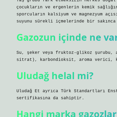
Yaş grubu fark etmeksizin herkes doğal
çocukların ve ergenlerin kemik sağlığı
sporcuların kalsiyum ve magnezyum açıs
suyunu sürekli içmelerinde bir sakınca
Gazozun içinde ne va
Su, şeker veya fruktoz-glikoz şurubu, 
sitrat), karbondioksit, aroma verici, 
Uludağ helal mi?
Uludağ Et ayrıca Türk Standartları Ens
sertifikasına da sahiptir.
Hangi marka gazozlar