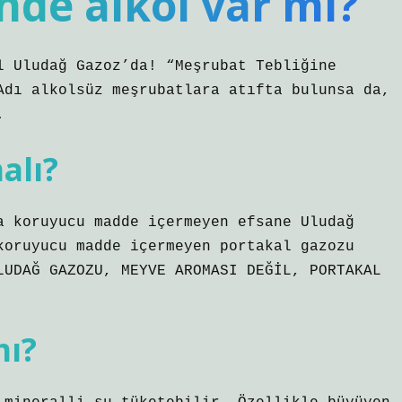
nde alkol var mı?
l Uludağ Gazoz’da! “Meşrubat Tebliğine
Adı alkolsüz meşrubatlara atıfta bulunsa da,
.
alı?
a koruyucu madde içermeyen efsane Uludağ
koruyucu madde içermeyen portakal gazozu
LUDAĞ GAZOZU, MEYVE AROMASI DEĞİL, PORTAKAL
mı?