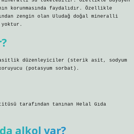
 mineralli su tüketebilir. Özellikle büyüyen
nın korunmasında faydalıdır. Özellikle
ından zengin olan Uludağ doğal mineralli
 yoktur.
r?
asitlik düzenleyiciler (sterik asit, sodyum
koruyucu (potasyum sorbat).
titüsü tarafından tanınan Helal Gıda
da alkol var?