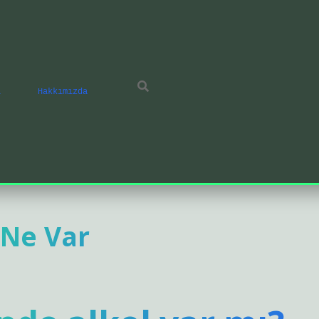
ı
Hakkımızda
 Ne Var