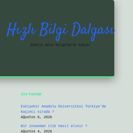
Hızlı Bilgi Dalgası
Enerji dolu bilgilerle tanış!
Sidebar
https://ilbetgir.net/
Son Yazılar
Eskişehir Anadolu Üniversitesi Türkiye’de
kaçıncı sırada ?
Ağustos 6, 2026
Bir insandan ilik nasıl alınır ?
Ağustos 4, 2026