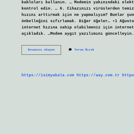
kabloları kullanın. … Modemin yakınındaki elekt
kontrol edin. … 6. Cihazınızı virüslerden temiz
hızını arttırmak için ne yapmalıyım? Bunlar şun
önbelleğini sıfırlamak. Diğer öğeler… •1 Ağusto
internet hızına sahip olabilmeniz için internet
açıkladık. …Modem aygıt yazılımını güncelleyin.
İNternet
Devamını okuyun
Yorum Bırak
Hızı
Düşükse
Ne
Yapılmalı
https://isimyakala.com
https://aay.com.tr
https