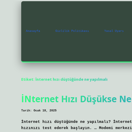
Anasayfa
Gizlilik Politikası
Yasal Uyarı
Etiket:
İnternet hızı düştüğünde ne yapılmalı
İNternet Hızı Düşükse Ne
Tarih: Ocak 18, 2025
İnternet hızı düştüğünde ne yapılmalı? İnternet
hızınızı test ederek başlayın. … Modemi merkezi