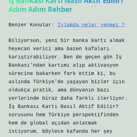
İş Bankası Kartı Nasıl Aktif Edilir?
Adım Adım Rehber
Benzer Konular:
İslamda neler yenmez ?
Biliyorsun, yeni bir banka kartı almak
heyecan verici ama bazen kafaları
karıştırabiliyor. Ben de geçen gün İş
Bankası’ndan kartımı alıp aktivasyon
sürecine bakarken fark ettim ki, bu
aslında Türkiye’de yaşayan bizler için
oldukça pratik, ama dünyanın bazı
yerlerinde biraz daha farklı ilerliyor.
İş Bankası Kartı Nasıl Aktif Edilir?
sorusunu hem Türkiye perspektifinden
hem de global açıdan anlatmak
istiyorum, böylece kafanda her şey