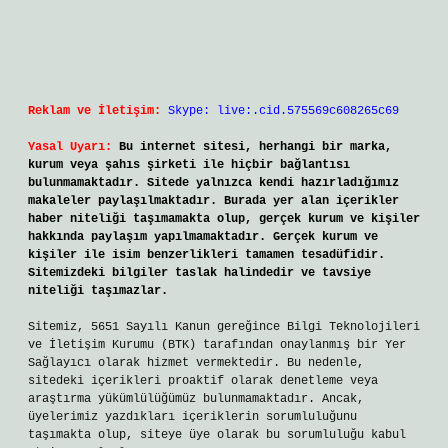
Reklam ve İletişim:
Skype: live:.cid.575569c608265c69
Yasal Uyarı:
Bu internet sitesi, herhangi bir marka,
kurum veya şahıs şirketi ile hiçbir bağlantısı
bulunmamaktadır. Sitede yalnızca kendi hazırladığımız
makaleler paylaşılmaktadır. Burada yer alan içerikler
haber niteliği taşımamakta olup, gerçek kurum ve kişiler
hakkında paylaşım yapılmamaktadır. Gerçek kurum ve
kişiler ile isim benzerlikleri tamamen tesadüfidir.
Sitemizdeki bilgiler taslak halindedir ve tavsiye
niteliği taşımazlar.
Sitemiz, 5651 Sayılı Kanun gereğince Bilgi Teknolojileri
ve İletişim Kurumu (BTK) tarafından onaylanmış bir Yer
Sağlayıcı olarak hizmet vermektedir. Bu nedenle,
sitedeki içerikleri proaktif olarak denetleme veya
araştırma yükümlülüğümüz bulunmamaktadır. Ancak,
üyelerimiz yazdıkları içeriklerin sorumluluğunu
taşımakta olup, siteye üye olarak bu sorumluluğu kabul