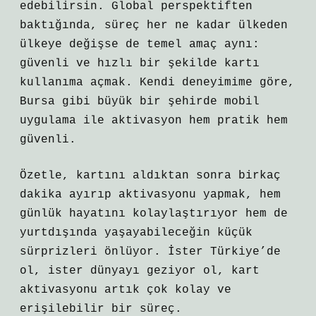
edebilirsin. Global perspektiften
baktığında, süreç her ne kadar ülkeden
ülkeye değişse de temel amaç aynı:
güvenli ve hızlı bir şekilde kartı
kullanıma açmak. Kendi deneyimime göre,
Bursa gibi büyük bir şehirde mobil
uygulama ile aktivasyon hem pratik hem
güvenli.
Özetle, kartını aldıktan sonra birkaç
dakika ayırıp aktivasyonu yapmak, hem
günlük hayatını kolaylaştırıyor hem de
yurtdışında yaşayabileceğin küçük
sürprizleri önlüyor. İster Türkiye’de
ol, ister dünyayı geziyor ol, kart
aktivasyonu artık çok kolay ve
erişilebilir bir süreç.