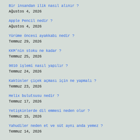
Bir insandan ilik nasıl alınır ?
Ağustos 4, 2026
Apple Pencil nedir ?
Ağustos 4, 2026
Yürüme öncesi ayakkabı nedir ?
Temmuz 29, 2026
KKM’nin stoku ne kadar ?
Temmuz 25, 2026
9010 işlemi nasıl yapılır ?
Temmuz 24, 2026
Kaktüsler çiçek açması için ne yapmalı ?
Temmuz 23, 2026
Helix bulutsusu nedir ?
Temmuz 17, 2026
Yetişkinlerde dil emmesi neden olur ?
Temmuz 15, 2026
Yahudiler neden et ve süt aynı anda yemez ?
Temmuz 14, 2026