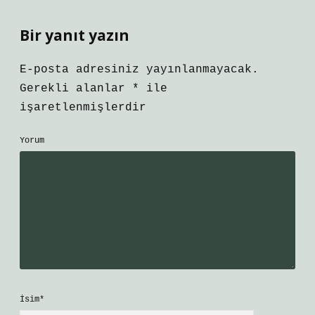
Bir yanıt yazın
E-posta adresiniz yayınlanmayacak.
Gerekli alanlar
*
ile
işaretlenmişlerdir
Yorum
İsim*