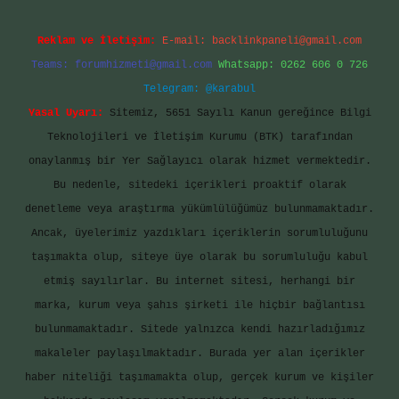
Reklam ve İletişim:
E-mail:
backlinkpaneli@gmail.com
Teams:
forumhizmeti@gmail.com
Whatsapp: 0262 606 0 726
Telegram: @karabul
Yasal Uyarı:
Sitemiz, 5651 Sayılı Kanun gereğince Bilgi
Teknolojileri ve İletişim Kurumu (BTK) tarafından
onaylanmış bir Yer Sağlayıcı olarak hizmet vermektedir.
Bu nedenle, sitedeki içerikleri proaktif olarak
denetleme veya araştırma yükümlülüğümüz bulunmamaktadır.
Ancak, üyelerimiz yazdıkları içeriklerin sorumluluğunu
taşımakta olup, siteye üye olarak bu sorumluluğu kabul
etmiş sayılırlar. Bu internet sitesi, herhangi bir
marka, kurum veya şahıs şirketi ile hiçbir bağlantısı
bulunmamaktadır. Sitede yalnızca kendi hazırladığımız
makaleler paylaşılmaktadır. Burada yer alan içerikler
haber niteliği taşımamakta olup, gerçek kurum ve kişiler