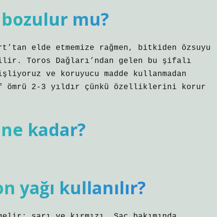
ı bozulur mu?
rt’tan elde etmemize rağmen, bitkiden özsuyu
ilir. Toros Dağları’ndan gelen bu şifalı
işliyoruz ve koruyucu madde kullanmadan
f ömrü 2-3 yıldır çünkü özelliklerini korur
 ne kadar?
n yağı kullanılır?
gelir: sarı ve kırmızı. Saç bakımında