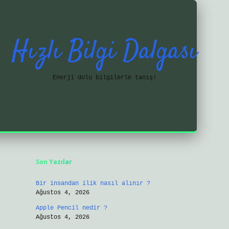
Hızlı Bilgi Dalgası
Enerji dolu bilgilerle tanış!
Sidebar
https://ilbetgir.net/
Son Yazılar
Bir insandan ilik nasıl alınır ?
Ağustos 4, 2026
Apple Pencil nedir ?
Ağustos 4, 2026