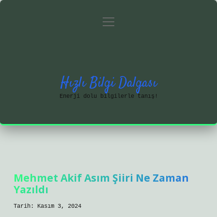
menüyü
Anasayfa
Gizlilik Politikası
aç
Yasal Uyarı
Hakkımızda
Hızlı Bilgi Dalgası
Enerji dolu bilgilerle tanış!
Mehmet Akif Asım Şiiri Ne Zaman
Yazıldı
Tarih: Kasım 3, 2024