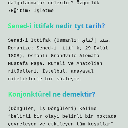
dalgalanmalar nelerdir? Özgürlük
›Eğitim› İşletme
Sened-i İttifak nedir tyt tarih?
Sened-i İttifak (Osmanlı: سند إتّفاق,
Romanize: Sened-i ʾitif ḳ; 29 Eylül
1808), Osmanlı Grandvile Alemafa
Mustafa Paşa, Rumeli ve Anatolian
ritüelleri, İstelbul, anayasal
niteliklerle bir sözleşme.
Konjonktürel ne demektir?
(Döngüler, İş Döngüleri) Kelime
“belirli bir olayı belirli bir noktada
çevreleyen ve etkileyen tüm koşullar”