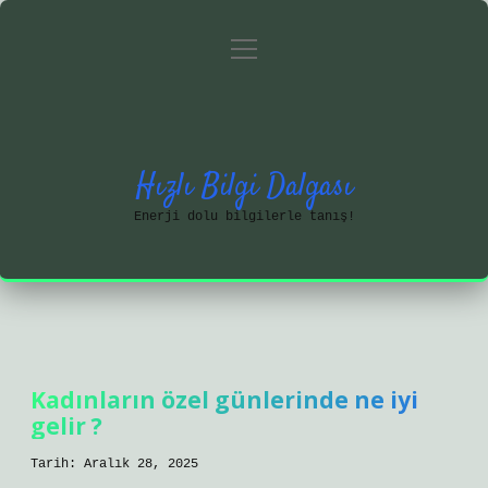
menüyü
Anasayfa
Gizlilik Politikası
aç
Yasal Uyarı
Hakkımızda
Hızlı Bilgi Dalgası
Enerji dolu bilgilerle tanış!
Kadınların özel günlerinde ne iyi
gelir ?
Tarih: Aralık 28, 2025