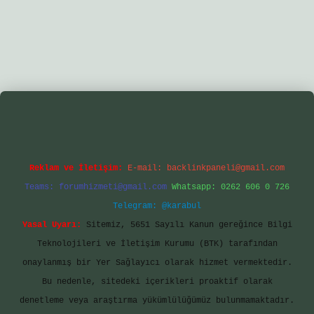
tgir.net/
betexper yeni giriş
Reklam ve İletişim:
E-mail:
backlinkpaneli@gmail.com
Teams:
forumhizmeti@gmail.com
Whatsapp: 0262 606 0 726
Telegram: @karabul
Yasal Uyarı:
Sitemiz, 5651 Sayılı Kanun gereğince Bilgi
Teknolojileri ve İletişim Kurumu (BTK) tarafından
onaylanmış bir Yer Sağlayıcı olarak hizmet vermektedir.
Bu nedenle, sitedeki içerikleri proaktif olarak
denetleme veya araştırma yükümlülüğümüz bulunmamaktadır.