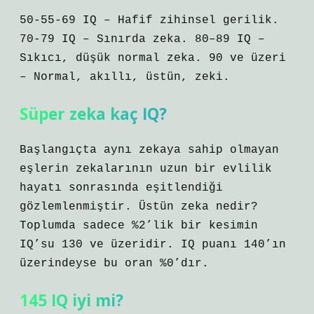
50-55-69 IQ – Hafif zihinsel gerilik.
70-79 IQ – Sınırda zeka. 80–89 IQ –
Sıkıcı, düşük normal zeka. 90 ve üzeri
– Normal, akıllı, üstün, zeki.
Süper zeka kaç IQ?
Başlangıçta aynı zekaya sahip olmayan
eşlerin zekalarının uzun bir evlilik
hayatı sonrasında eşitlendiği
gözlemlenmiştir. Üstün zeka nedir?
Toplumda sadece %2’lik bir kesimin
IQ’su 130 ve üzeridir. IQ puanı 140’ın
üzerindeyse bu oran %0’dır.
145 IQ iyi mi?