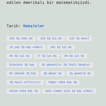
edilen Amerikalı bir matematikçiydi.
Tarih:
Makaleler
120 IQ zeki mi
128 IQ iyi mi
133 IQ nasıl
14 yaş IQ kaç olmalı
145 IQ iyi mi
50 IQ iyi mi
77 IQ iyi mi
89 IQ iyi mi
Einstein IQ kaç
En güvenilir IQ testi hangisi
En yüksek IQ kaç
IQ düşer mi
IQ genetik mi
IQ nasıl arttırılır
Süper zeka kaç IQ
Üstün zeka kaç IQ
Zeki olmak için IQ kaç olmalı