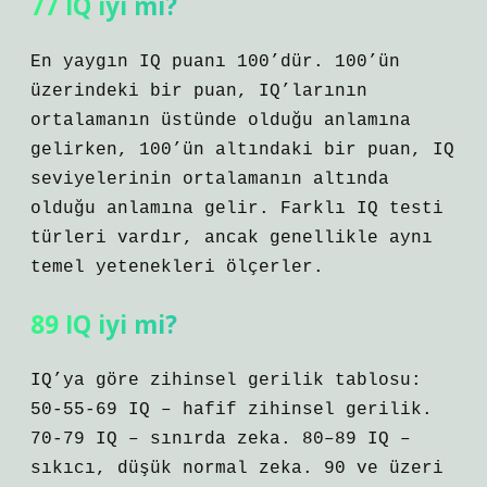
77 IQ iyi mi?
En yaygın IQ puanı 100’dür. 100’ün
üzerindeki bir puan, IQ’larının
ortalamanın üstünde olduğu anlamına
gelirken, 100’ün altındaki bir puan, IQ
seviyelerinin ortalamanın altında
olduğu anlamına gelir. Farklı IQ testi
türleri vardır, ancak genellikle aynı
temel yetenekleri ölçerler.
89 IQ iyi mi?
IQ’ya göre zihinsel gerilik tablosu:
50-55-69 IQ – hafif zihinsel gerilik.
70-79 IQ – sınırda zeka. 80–89 IQ –
sıkıcı, düşük normal zeka. 90 ve üzeri