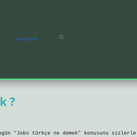
ı
Hakkımızda
k ?
ugün “Jobs türkçe ne demek” konusunu sizlerle