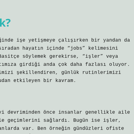
k?
ğinde işe yetişmeye çalışırken bir yandan da
sıradan hayatın içinde “jobs” kelimesini
Basitçe söylemek gerekirse, “işler” veya
tımıza girdiği anda çok daha fazlası oluyor.
imizi şekillendiren, günlük rutinlerimizi
udan etkileyen bir kavram.
yi devriminden önce insanlar genellikle aile
le geçimlerini sağlardı. Bugün ise işler,
anlarda var. Ben örneğin gündüzleri ofiste