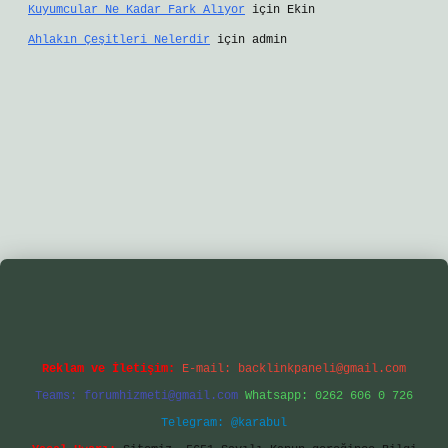
Kuyumcular Ne Kadar Fark Alıyor
için
Ekin
Ahlakın Çeşitleri Nelerdir
için
admin
lbetgir.net/
betexper yeni giriş
Reklam ve İletişim:
E-mail:
backlinkpaneli@gmail.com
Teams:
forumhizmeti@gmail.com
Whatsapp: 0262 606 0 726
Telegram: @karabul