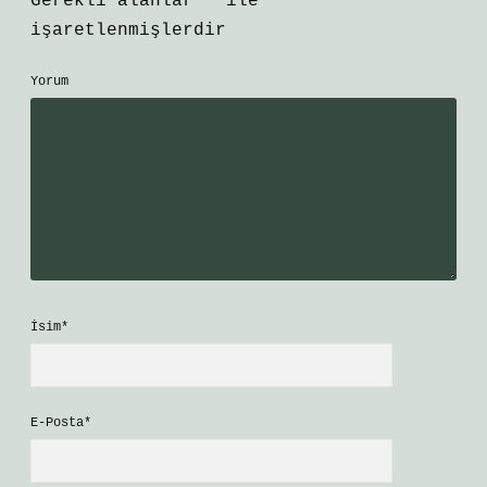
Gerekli alanlar
*
ile
işaretlenmişlerdir
Yorum
İsim*
E-Posta*