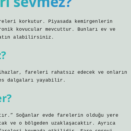
eri sevmez?
releri korkutur. Piyasada kemirgenlerin
ronik kovucular mevcuttur. Bunları ev ve
atın alabilirsiniz.
z?
ihazlar, fareleri rahatsız edecek ve onların
es dalgaları yayabilir.
er?
tır.” Soğanlar evde farelerin olduğu yere
cak ve o bölgeden uzaklaşacaktır. Ayrıca