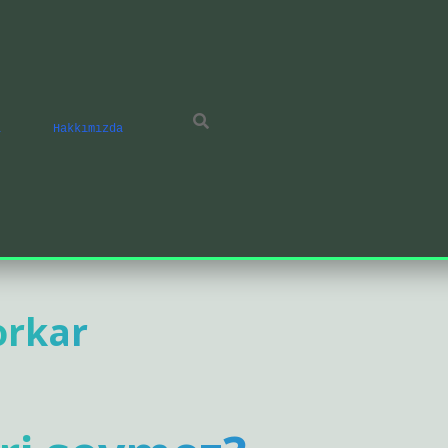
ı
Hakkımızda
orkar