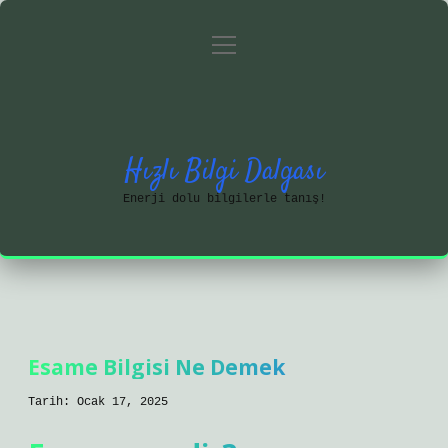
menüyü
Anasayfa
Gizlilik Politikası
aç
Yasal Uyarı
Hakkımızda
Hızlı Bilgi Dalgası
Enerji dolu bilgilerle tanış!
Esame Bilgisi Ne Demek
Tarih: Ocak 17, 2025