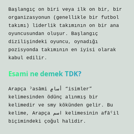
Başlangıç ​​on biri veya ilk on bir, bir
organizasyonun (genellikle bir futbol
takımı) liderlik takımının on bir ana
oyuncusundan oluşur. Başlangıç ​​
dizilişindeki oyuncu, oynadığı
pozisyonda takımının en iyisi olarak
kabul edilir.
Esami ne demek TDK?
Arapça ˀasāmi أسامٍ “isimler”
kelimesinden ödünç alınmış bir
kelimedir ve smy kökünden gelir. Bu
kelime, Arapça اسم kelimesinin afāˁil
biçimindeki çoğul halidir.