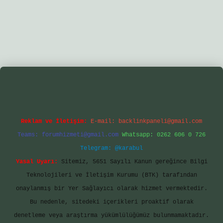
ir.net/
betexper yeni giriş
Reklam ve İletişim:
E-mail:
backlinkpaneli@gmail.com
Teams:
forumhizmeti@gmail.com
Whatsapp: 0262 606 0 726
Telegram: @karabul
Yasal Uyarı:
Sitemiz, 5651 Sayılı Kanun gereğince Bilgi
Teknolojileri ve İletişim Kurumu (BTK) tarafından
onaylanmış bir Yer Sağlayıcı olarak hizmet vermektedir.
Bu nedenle, sitedeki içerikleri proaktif olarak
denetleme veya araştırma yükümlülüğümüz bulunmamaktadır.