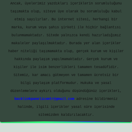
Ancak, üyelerimiz yazdıkları içeriklerin sorumluluğunu
taşımakta olup, siteye üye olarak bu sorumluluğu kabul
etmiş sayılırlar. Bu internet sitesi, herhangi bir
marka, kurum veya şahıs şirketi ile hiçbir bağlantısı
bulunmamaktadır. Sitede yalnızca kendi hazırladığımız
makaleler paylaşılmaktadır. Burada yer alan içerikler
haber niteliği taşımamakta olup, gerçek kurum ve kişiler
hakkında paylaşım yapılmamaktadır. Gerçek kurum ve
kişiler ile isim benzerlikleri tamamen tesadüfidir.
Sitemiz, kar amacı gütmeyen ve tamamen ücretsiz bir
bilgi paylaşım platformudur. Hukuka ve yasal
düzenlemelere aykırı olduğunu düşündüğünüz içerikleri,
backlinkpanelicomtr@gmail.com
adresine bildirmeniz
halinde, ilgili içerikler yasal süre içerisinde
sitemizden kaldırılacaktır.