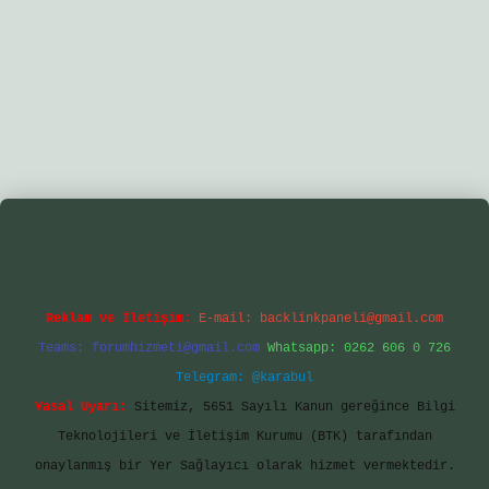
gir.net/
betexper yeni giriş
Reklam ve İletişim:
E-mail:
backlinkpaneli@gmail.com
Teams:
forumhizmeti@gmail.com
Whatsapp: 0262 606 0 726
Telegram: @karabul
Yasal Uyarı:
Sitemiz, 5651 Sayılı Kanun gereğince Bilgi
Teknolojileri ve İletişim Kurumu (BTK) tarafından
onaylanmış bir Yer Sağlayıcı olarak hizmet vermektedir.