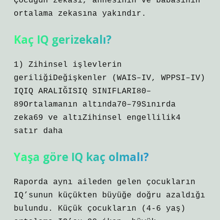
Çocuğun zekası, annesinin ve babasının
ortalama zekasına yakındır.
Kaç IQ gerizekalı?
1) Zihinsel işlevlerin
geriliğiDeğişkenler (WAIS–IV, WPPSI–IV)
IQIQ ARALIĞISIQ SINIFLARI80–
89Ortalamanın altında70–79Sınırda
zeka69 ve altıZihinsel engellilik4
satır daha
Yaşa göre IQ kaç olmalı?
Raporda aynı aileden gelen çocukların
IQ’sunun küçükten büyüğe doğru azaldığı
bulundu. Küçük çocukların (4-6 yaş)