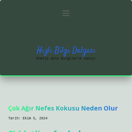
menüyü
Anasayfa
Gizlilik Politikası
aç
Yasal Uyarı
Hakkımızda
Hızlı Bilgi Dalgası
Enerji dolu bilgilerle tanış!
Çok Ağır Nefes Kokusu Neden Olur
Tarih: Ekim 5, 2024