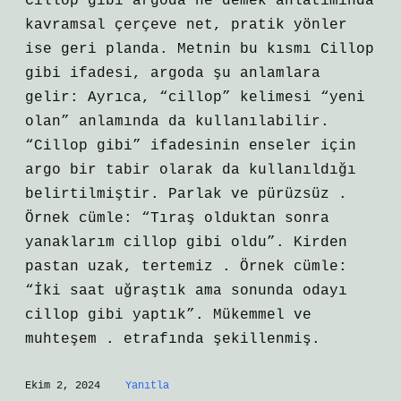
Cillop gibi argoda ne demek anlatımında
kavramsal çerçeve net, pratik yönler
ise geri planda. Metnin bu kısmı Cillop
gibi ifadesi, argoda şu anlamlara
gelir: Ayrıca, “cillop” kelimesi “yeni
olan” anlamında da kullanılabilir.
“Cillop gibi” ifadesinin enseler için
argo bir tabir olarak da kullanıldığı
belirtilmiştir. Parlak ve pürüzsüz .
Örnek cümle: “Tıraş olduktan sonra
yanaklarım cillop gibi oldu”. Kirden
pastan uzak, tertemiz . Örnek cümle:
“İki saat uğraştık ama sonunda odayı
cillop gibi yaptık”. Mükemmel ve
muhteşem . etrafında şekillenmiş.
Ekim 2, 2024
Yanıtla