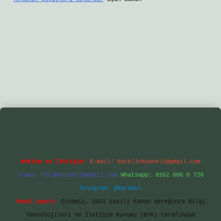
tgir.net/
betexper yeni giriş
Reklam ve İletişim:
E-mail:
backlinkpaneli@gmail.com
Teams:
forumhizmeti@gmail.com
Whatsapp: 0262 606 0 726
Telegram: @karabul
Yasal Uyarı:
Sitemiz, 5651 Sayılı Kanun gereğince Bilgi
Teknolojileri ve İletişim Kurumu (BTK) tarafından