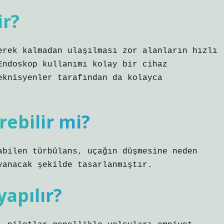
ir?
erek kalmadan ulaşılması zor alanların hızlı
Endoskop kullanımı kolay bir cihaz
eknisyenler tarafından da kolayca
ebilir mi?
abilen türbülans, uçağın düşmesine neden
yanacak şekilde tasarlanmıştır.
apılır?