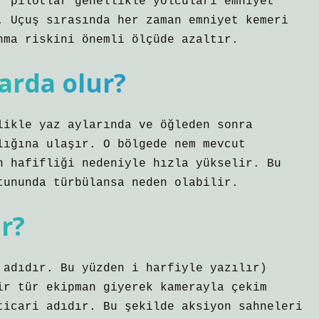
, pilotlar genellikle yolcuları emniyet
. Uçuş sırasında her zaman emniyet kemeri
nma riskini önemli ölçüde azaltır.
arda olur?
likle yaz aylarında ve öğleden sonra
lığına ulaşır. O bölgede nem mevcut
n hafifliği nedeniyle hızla yükselir. Bu
tununda türbülansa neden olabilir.
r?
 adıdır. Bu yüzden i harfiyle yazılır)
ir tür ekipman giyerek kamerayla çekim
ticari adıdır. Bu şekilde aksiyon sahneleri