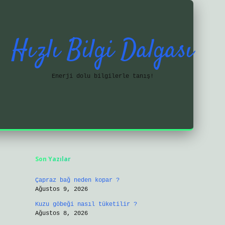
Hızlı Bilgi Dalgası
Enerji dolu bilgilerle tanış!
Sidebar
https://ilbetgir.net/
betexper yeni 
Son Yazılar
Çapraz bağ neden kopar ?
Ağustos 9, 2026
Kuzu göbeği nasıl tüketilir ?
Ağustos 8, 2026