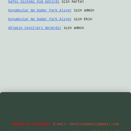
Kafes Sistemi Kim Getirdi
için
Kartal
Kuyumcular Ne Kadar Fark Alıyor
için
admin
Kuyumcular Ne Kadar Fark Alıyor
için
Ekin
Ahlakın Çeşitleri Nelerdir
için
admin
ir.net/
betexper yeni giriş
Reklam ve İletişim:
E-mail:
backlinkpaneli@gmail.com