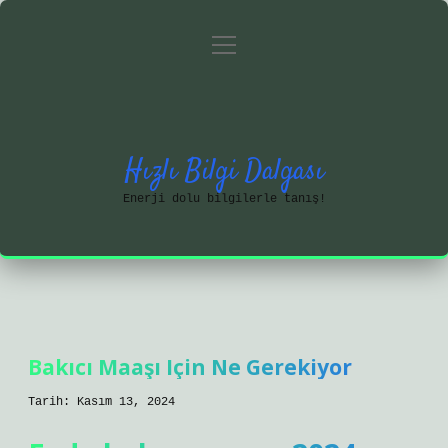
menüyü
Anasayfa
Gizlilik Politikası
aç
Yasal Uyarı
Hakkımızda
Hızlı Bilgi Dalgası
Enerji dolu bilgilerle tanış!
Bakıcı Maaşı Için Ne Gerekiyor
Tarih: Kasım 13, 2024