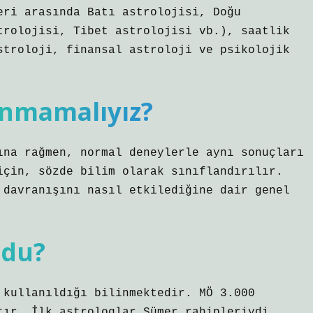
eri arasında Batı astrolojisi, Doğu
trolojisi, Tibet astrolojisi vb.), saatlik
stroloji, finansal astroloji ve psikolojik
anmamalıyız?
ına rağmen, normal deneylerle aynı sonuçları
için, sözde bilim olarak sınıflandırılır.
 davranışını nasıl etkilediğine dair genel
ldu?
 kullanıldığı bilinmektedir. MÖ 3.000
tır. İlk astrologlar Sümer rahipleriydi.