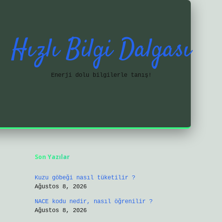
Hızlı Bilgi Dalgası
Enerji dolu bilgilerle tanış!
Sidebar
https://ilbetgir.net/
betexper yeni 
Son Yazılar
Kuzu göbeği nasıl tüketilir ?
Ağustos 8, 2026
NACE kodu nedir, nasıl öğrenilir ?
Ağustos 8, 2026