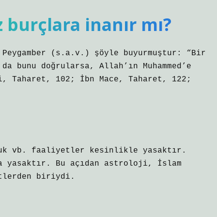
burçlara inanır mı?
 Peygamber (s.a.v.) şöyle buyurmuştur: “Bir
 da bunu doğrularsa, Allah’ın Muhammed’e
i, Taharet, 102; İbn Mace, Taharet, 122;
uk vb. faaliyetler kesinlikle yasaktır.
a yasaktır. Bu açıdan astroloji, İslam
tlerden biriydi.