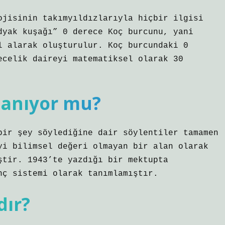
ojisinin takımyıldızlarıyla hiçbir ilgisi
dyak kuşağı” 0 derece Koç burcunu, yani
 alarak oluşturulur. Koç burcundaki 0 ​​
ecelik daireyi matematiksel olarak 30
inanıyor mu?
bir şey söylediğine dair söylentiler tamamen
yi bilimsel değeri olmayan bir alan olarak
ştir. 1943’te yazdığı bir mektupta
nç sistemi olarak tanımlamıştır.
dır?