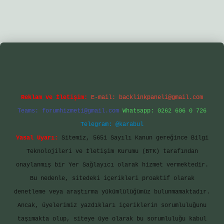
ir.net/
betexper yeni giriş
Reklam ve İletişim:
E-mail:
backlinkpaneli@gmail.com
Teams:
forumhizmeti@gmail.com
Whatsapp: 0262 606 0 726
Telegram: @karabul
Yasal Uyarı:
Sitemiz, 5651 Sayılı Kanun gereğince Bilgi
Teknolojileri ve İletişim Kurumu (BTK) tarafından
onaylanmış bir Yer Sağlayıcı olarak hizmet vermektedir.
Bu nedenle, sitedeki içerikleri proaktif olarak
denetleme veya araştırma yükümlülüğümüz bulunmamaktadır.
Ancak, üyelerimiz yazdıkları içeriklerin sorumluluğunu
taşımakta olup, siteye üye olarak bu sorumluluğu kabul