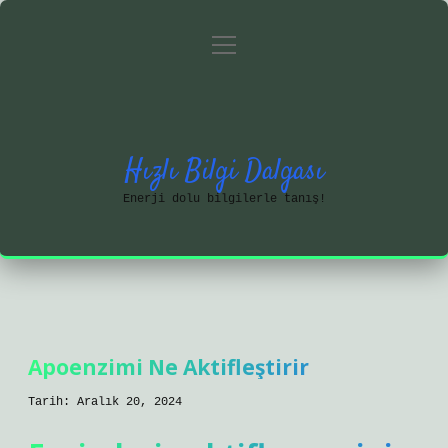
menüyü
Anasayfa
Gizlilik Politikası
aç
Yasal Uyarı
Hakkımızda
Hızlı Bilgi Dalgası
Enerji dolu bilgilerle tanış!
Apoenzimi Ne Aktifleştirir
Tarih: Aralık 20, 2024