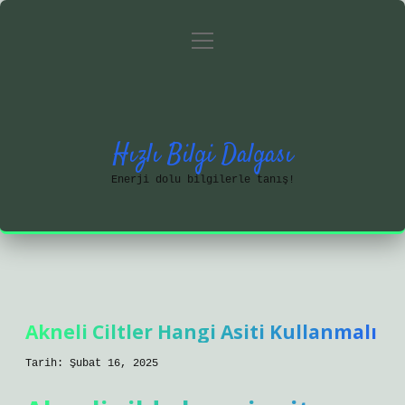
menüyü
Anasayfa
Gizlilik Politikası
aç
Yasal Uyarı
Hakkımızda
Hızlı Bilgi Dalgası
Enerji dolu bilgilerle tanış!
Akneli Ciltler Hangi Asiti Kullanmalı
Tarih: Şubat 16, 2025