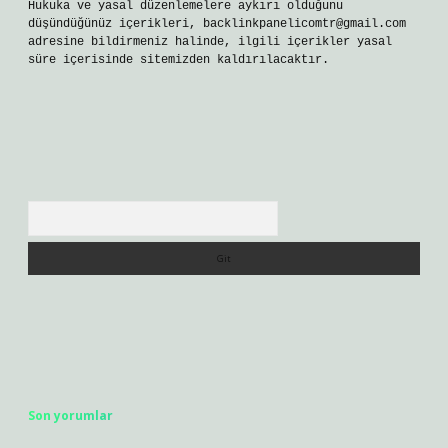
Hukuka ve yasal düzenlemelere aykırı olduğunu
düşündüğünüz içerikleri,
backlinkpanelicomtr@gmail.com
adresine bildirmeniz halinde, ilgili içerikler yasal
süre içerisinde sitemizden kaldırılacaktır.
Arama
Son yorumlar