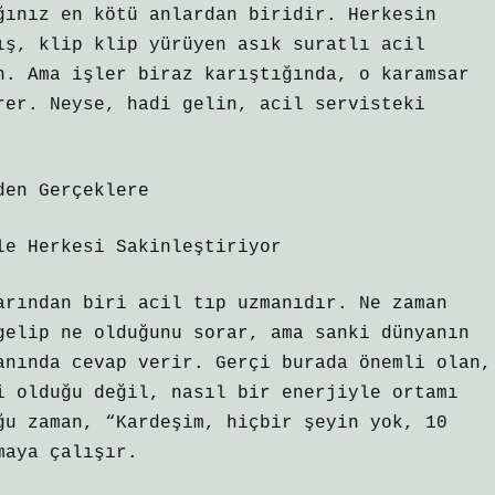
ğınız en kötü anlardan biridir. Herkesin
ış, klip klip yürüyen asık suratlı acil
n. Ama işler biraz karıştığında, o karamsar
rer. Neyse, hadi gelin, acil servisteki
den Gerçeklere
le Herkesi Sakinleştiriyor
arından biri acil tıp uzmanıdır. Ne zaman
gelip ne olduğunu sorar, ama sanki dünyanın
anında cevap verir. Gerçi burada önemli olan,
i olduğu değil, nasıl bir enerjiyle ortamı
ğu zaman, “Kardeşim, hiçbir şeyin yok, 10
maya çalışır.