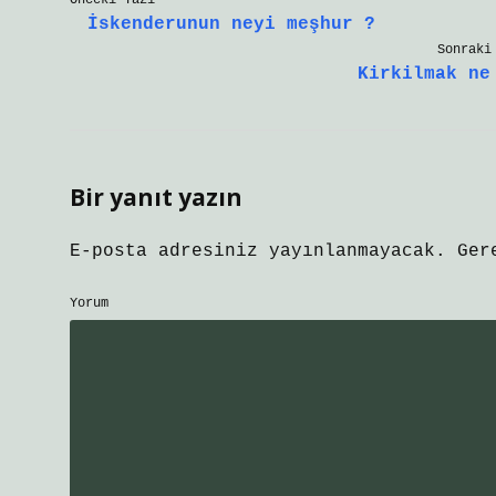
Önceki Yazı
İskenderunun neyi meşhur ?
Sonraki
Kirkilmak ne
Bir yanıt yazın
E-posta adresiniz yayınlanmayacak.
Ger
Yorum