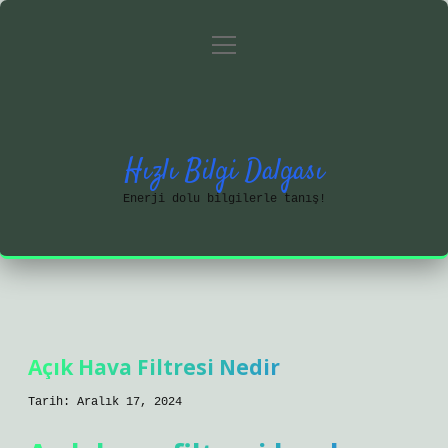
menüyü
Anasayfa
Gizlilik Politikası
aç
Yasal Uyarı
Hakkımızda
Hızlı Bilgi Dalgası
Enerji dolu bilgilerle tanış!
Açık Hava Filtresi Nedir
Tarih: Aralık 17, 2024