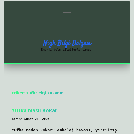
menüyü
Anasayfa
Gizlilik Politikası
aç
Yasal Uyarı
Hakkımızda
Hızlı Bilgi Dalgası
Enerji dolu bilgilerle tanış!
Etiket:
Yufka ekşi kokar mı
Yufka Nasıl Kokar
Tarih: Şubat 21, 2025
Yufka neden kokar? Ambalaj havası, yırtılmış