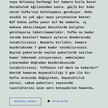
veya delinmiş herhangi bir hamuru hızla bozar.
Sorumluluk eğiliminden sonra, güçlü bir koku
veren Yufka’nın kötüleşmesi gerekiyor. Koku
asidik ve çok ağır maya çerçevesine benzer.
Küf kokan yufka yenir mi? Bu nedenle, iç
mekana aktarılmayan besinlerde kalıplar
görülüyorsa tüketilmemelidir. Yufka ne kadar
sürede bozulur? Hamuru aylarca dondurucuda
tutabilirsiniz. Bununla birlikte, hamuru
buzdolabında 7 güne kadar tutabilirsiniz.
Naylon paketlerde naylon paketlerde satılan
hamur tüketmek istiyorsanız, ambalajdan
çıkarmadan doğrudan buzdolabınızda
tutabilirsiniz. Yufkanın raf ömrü ne kadardır?
Günlük hamurun dayanıklılığı 3 gün ile bir
hafta arasında değişirken, dayanıklılık
süresi, vakum paketleri sayesinde
tazeliklerini uzun süre koruyabilen hamurda…
Yufka
Devamını okuyun
Yorum Bırak
Nasıl
Kokar