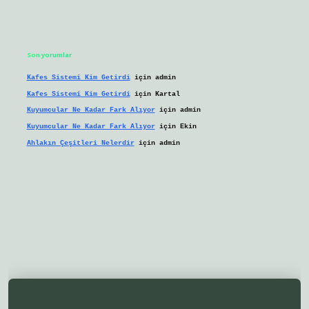
Son yorumlar
Kafes Sistemi Kim Getirdi
için
admin
Kafes Sistemi Kim Getirdi
için
Kartal
Kuyumcular Ne Kadar Fark Alıyor
için
admin
Kuyumcular Ne Kadar Fark Alıyor
için
Ekin
Ahlakın Çeşitleri Nelerdir
için
admin
eni giriş