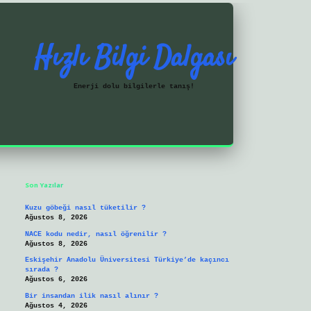
Hızlı Bilgi Dalgası
Enerji dolu bilgilerle tanış!
Sidebar
https://ilbetgir.net/
betexper yeni giriş
Son Yazılar
Kuzu göbeği nasıl tüketilir ?
Ağustos 8, 2026
NACE kodu nedir, nasıl öğrenilir ?
Ağustos 8, 2026
Eskişehir Anadolu Üniversitesi Türkiye’de kaçıncı
sırada ?
Ağustos 6, 2026
Bir insandan ilik nasıl alınır ?
Ağustos 4, 2026