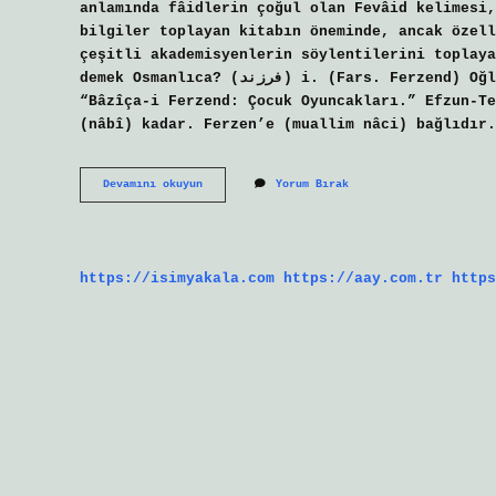
anlamında fâidlerin çoğul olan Fevâid kelimesi,
bilgiler toplayan kitabın öneminde, ancak özell
çeşitli akademisyenlerin söylentilerini toplaya
demek Osmanlıca? (ﻓﺮﺯﻧﺪ) i. (Fars. Ferzend) Oğlum, oğlum: “Ferzend-i Ercügeend: Onurlu Oğul.”
“Bâzîça-i Ferzend: Çocuk Oyuncakları.” Efzun-Te
(nâbî) kadar. Ferzen’e (muallim nâci) bağlıdır.
Fevr
Devamını okuyun
Yorum Bırak
Ne
Demek
https://isimyakala.com
https://aay.com.tr
https