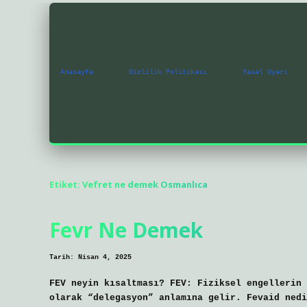
Anasayfa
Gizlilik Politikası
Yasal Uyarı
Etiket:
Vefret ne demek Osmanlıca
Fevr Ne Demek
Tarih: Nisan 4, 2025
FEV neyin kısaltması? FEV: Fiziksel engellerin 
olarak “delegasyon” anlamına gelir. Fevaid nedi