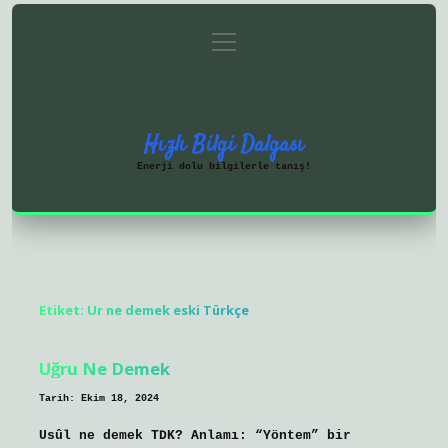
menüyü
Anasayfa
Gizlilik Politikası
aç
Yasal Uyarı
Hakkımızda
Hızlı Bilgi Dalgası
Enerji dolu bilgilerle tanış!
Etiket:
Ur ne demek eski Türkçe
Uğru Ne Demek
Tarih: Ekim 18, 2024
Usûl ne demek TDK? Anlamı: “Yöntem” bir