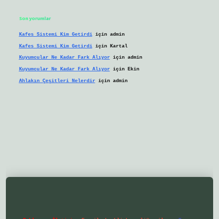
Son yorumlar
Kafes Sistemi Kim Getirdi
için
admin
Kafes Sistemi Kim Getirdi
için
Kartal
Kuyumcular Ne Kadar Fark Alıyor
için
admin
Kuyumcular Ne Kadar Fark Alıyor
için
Ekin
Ahlakın Çeşitleri Nelerdir
için
admin
ilbetgir.net/
betexper yeni giriş