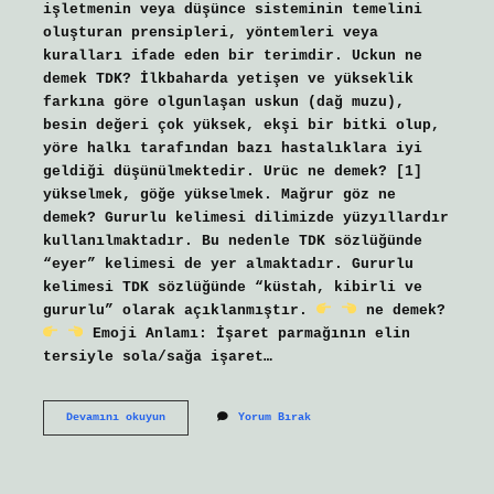
işletmenin veya düşünce sisteminin temelini
oluşturan prensipleri, yöntemleri veya
kuralları ifade eden bir terimdir. Uckun ne
demek TDK? İlkbaharda yetişen ve yükseklik
farkına göre olgunlaşan uskun (dağ muzu),
besin değeri çok yüksek, ekşi bir bitki olup,
yöre halkı tarafından bazı hastalıklara iyi
geldiği düşünülmektedir. Urüc ne demek? [1]
yükselmek, göğe yükselmek. Mağrur göz ne
demek? Gururlu kelimesi dilimizde yüzyıllardır
kullanılmaktadır. Bu nedenle TDK sözlüğünde
“eyer” kelimesi de yer almaktadır. Gururlu
kelimesi TDK sözlüğünde “küstah, kibirli ve
gururlu” olarak açıklanmıştır.
ne demek?
Emoji Anlamı: İşaret parmağının elin
tersiyle sola/sağa işaret…
Uğru
Devamını okuyun
Yorum Bırak
Ne
Demek