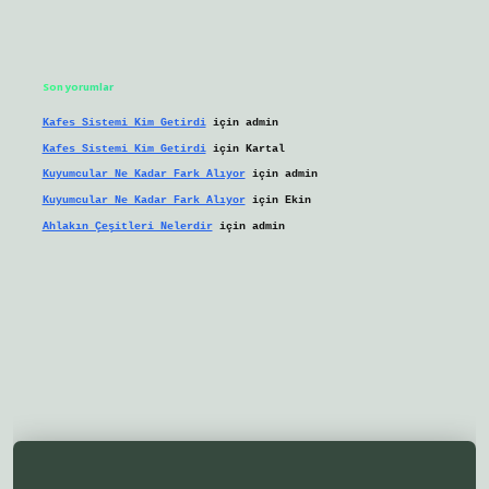
Son yorumlar
Kafes Sistemi Kim Getirdi
için
admin
Kafes Sistemi Kim Getirdi
için
Kartal
Kuyumcular Ne Kadar Fark Alıyor
için
admin
Kuyumcular Ne Kadar Fark Alıyor
için
Ekin
Ahlakın Çeşitleri Nelerdir
için
admin
ilbetgir.net/
betexper yeni giriş