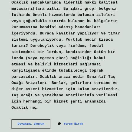
Ocaklık sancaklarında liderlik hakkı kalıtsal
mutasarrıflara aitti. Bu idari grup, bölgenin
fethinde önemli hizmetlerde bulunan aileleri
veya çoğunlukla sınırda bulunan bu bölgelerin
korunmasına kendini adamış hanedanları
içeriyordu. Burada kayıtlar yapılıyor ve tımar
sistemi uygulanıyordu. Yurtluk nedir kısaca
tanımı? Derebeylik veya fiefdom, feodal
sistemdeki bir lordun, kendisinden üstün bir
lorda (veya egemen güce) bağlılığı kabul
etmesi ve belirli hizmetleri sağlaması
karşılığında elinde tutabileceği toprak
parçasıdır. Ocaklık arazi nedir Osmanlı? Taş
Ocağı Arazileri: Bunlar, gelirleri tersane ve
diğer askeri hizmetler için kalan arazilerdir.
Taş ocağı ve yatakhane arazilerinin verilmesi
için herhangi bir hizmet şartı aranmazdı.
Ocaklık ne…
Osmanlıda
Devamını okuyun
Yorum Bırak
Yurtluk
Ve