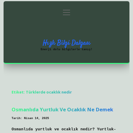
menüyü
Anasayfa
Gizlilik Politikası
aç
Yasal Uyarı
Hakkımızda
Hızlı Bilgi Dalgası
Enerji dolu bilgilerle tanış!
Etiket:
Türklerde ocaklık nedir
Osmanlıda Yurtluk Ve Ocaklık Ne Demek
Tarih: Nisan 14, 2025
Osmanlıda yurtluk ve ocaklık nedir? Yurtluk-