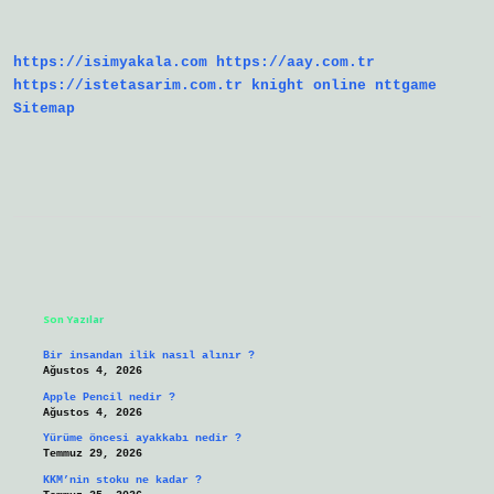
Ocaklık
Ne
Demek
https://isimyakala.com
https://aay.com.tr
https://istetasarim.com.tr
knight online
nttgame
Sitemap
Sidebar
Son Yazılar
Bir insandan ilik nasıl alınır ?
Ağustos 4, 2026
Apple Pencil nedir ?
Ağustos 4, 2026
Yürüme öncesi ayakkabı nedir ?
Temmuz 29, 2026
KKM’nin stoku ne kadar ?