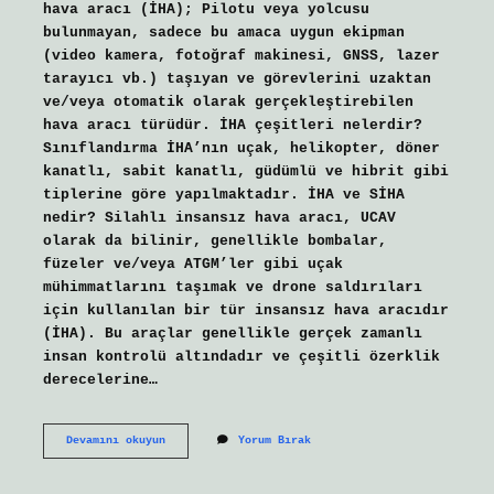
hava aracı (İHA); Pilotu veya yolcusu
bulunmayan, sadece bu amaca uygun ekipman
(video kamera, fotoğraf makinesi, GNSS, lazer
tarayıcı vb.) taşıyan ve görevlerini uzaktan
ve/veya otomatik olarak gerçekleştirebilen
hava aracı türüdür. İHA çeşitleri nelerdir?
Sınıflandırma İHA’nın uçak, helikopter, döner
kanatlı, sabit kanatlı, güdümlü ve hibrit gibi
tiplerine göre yapılmaktadır. İHA ve SİHA
nedir? Silahlı insansız hava aracı, UCAV
olarak da bilinir, genellikle bombalar,
füzeler ve/veya ATGM’ler gibi uçak
mühimmatlarını taşımak ve drone saldırıları
için kullanılan bir tür insansız hava aracıdır
(İHA). Bu araçlar genellikle gerçek zamanlı
insan kontrolü altındadır ve çeşitli özerklik
derecelerine…
İNsansız
Devamını okuyun
Yorum Bırak
Araçlara
Ne
Denir