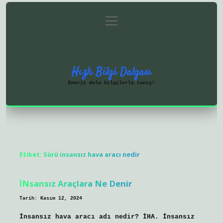
menüyü
Anasayfa
Gizlilik Politikası
aç
Yasal Uyarı
Hakkımızda
Hızlı Bilgi Dalgası
Enerji dolu bilgilerle tanış!
Etiket:
Sürü insansız hava aracı nedir
İNsansız Araçlara Ne Denir
Tarih: Kasım 12, 2024
İnsansız hava aracı adı nedir? İHA. İnsansız