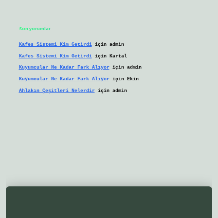
Son yorumlar
Kafes Sistemi Kim Getirdi
için
admin
Kafes Sistemi Kim Getirdi
için
Kartal
Kuyumcular Ne Kadar Fark Alıyor
için
admin
Kuyumcular Ne Kadar Fark Alıyor
için
Ekin
Ahlakın Çeşitleri Nelerdir
için
admin
betgir.net/
betexper yeni giriş