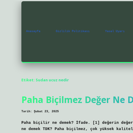
Anasayfa
Gizlilik Politikası
Yasal Uyarı
Etiket:
Sudan ucuz nedir
Paha Biçilmez Değer Ne
Tarih: Şubat 23, 2025
Paha biçilir ne demek? İfade. [1] değerin değer
ne demek TDK? Paha biçilmez, çok yüksek kalitel