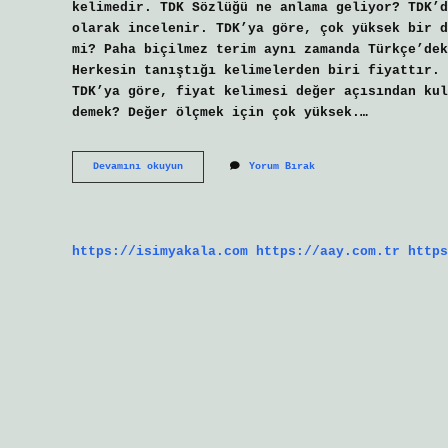
kelimedir. TDK Sözlüğü ne anlama geliyor? TDK’d
olarak incelenir. TDK’ya göre, çok yüksek bir d
mi? Paha biçilmez terim aynı zamanda Türkçe’dek
Herkesin tanıştığı kelimelerden biri fiyattır. 
TDK’ya göre, fiyat kelimesi değer açısından kul
demek? Değer ölçmek için çok yüksek.…
Paha
Devamını okuyun
Yorum Bırak
Biçilmez
Değer
Ne
Demek
https://isimyakala.com
https://aay.com.tr
https