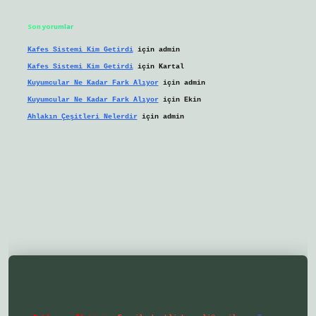
Son yorumlar
Kafes Sistemi Kim Getirdi
için
admin
Kafes Sistemi Kim Getirdi
için
Kartal
Kuyumcular Ne Kadar Fark Alıyor
için
admin
Kuyumcular Ne Kadar Fark Alıyor
için
Ekin
Ahlakın Çeşitleri Nelerdir
için
admin
eni giriş