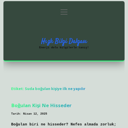
menüyü
Anasayfa
Gizlilik Politikası
aç
Yasal Uyarı
Hakkımızda
Hızlı Bilgi Dalgası
Enerji dolu bilgilerle tanış!
Etiket:
Suda boğulan kişiye ilk ne yapılır
Boğulan Kişi Ne Hisseder
Tarih: Nisan 12, 2025
Boğulan biri ne hisseder? Nefes almada zorluk;