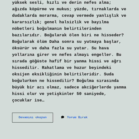
yüksek sesli, hızlı ve derin nefes alma;
ağızda köpürme ve mukus; yüzde, tırnaklarda ve
dudaklarda morarma, cevap vermede yanlışlık ve
kararsızlık; genel halsizlik ve bayılma
nöbetleri boğulmanın belirtilerinden
bazılarıdır. Boğularak ölen biri ne hisseder?
Boğularak ölüm Daha sonra su yutmaya başlar,
öksürür ve daha fazla su yutar. Su hava
yollarına girer ve nefes almayı engeller. Bu
sırada göğüste hafif bir yanma hissi ve ağrı
hissedilir. Rahatlama ve huzur beyindeki
oksijen eksikliğinin belirtileridir. Suda
boğulurken ne hissedilir? Boğulma sırasında
büyük bir acı olmaz, sadece akciğerlerde yanma
hissi olur ve yetişkinler 50 saniyede,
çocuklar ise…
Boğulan
Devamını okuyun
Yorum Bırak
Kişi
Ne
Hisseder