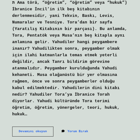
תּ Ama tōrā, “öğretim”, “öğretim” veya “hukuk”)
İbranice İncil’in ilk beş kitabının
derlenmesidir, yani Tekvin, Baskı, Levis,
Numaralar ve Tesniye. Tora’dan bir sayfa
(Yaratılış Kitabının bir parçası). Bu anlamda,
Tora, Pentatök veya Musa’nın beş kitapla aynı
anlamına gelir. Yahudiler hangi peygambere
inanır? Yahudilikten sonra, peygamber olmak
için ilahi katmanlarla temas etmek yeterli
değildir, ancak Tanrı bildirim görevine
atanmalıdır. Peygamber kurulduğunda Yahudi
kehaneti. Musa olağanüstü bir yer olmasına
rağmen, önce ve sonra peygamberler olduğu
kabul edilmektedir. Yahudilerin dini kitabı
nedir? Yahudiler Tora’ya İbranice Torah
diyorlar. Yahudi kültüründe Tora terimi
öğretim, öğretim, yönergeler, teori, hukuk,
hukuk…
Israilin
Devamını okuyun
Yorum Bırak
Dini
Kitabı