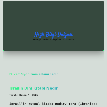
menüyü
Anasayfa
Gizlilik Politikası
aç
Yasal Uyarı
Hakkımızda
Hızlı Bilgi Dalgası
Enerji dolu bilgilerle tanış!
Etiket:
Siyonizmin anlamı nedir
Israilin Dini Kitabı Nedir
Tarih: Nisan 4, 2025
İsrail’in kutsal kitabı nedir? Tora (İbranice: