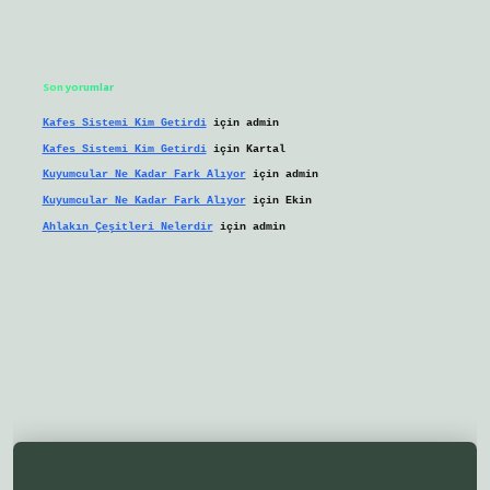
Son yorumlar
Kafes Sistemi Kim Getirdi
için
admin
Kafes Sistemi Kim Getirdi
için
Kartal
Kuyumcular Ne Kadar Fark Alıyor
için
admin
Kuyumcular Ne Kadar Fark Alıyor
için
Ekin
Ahlakın Çeşitleri Nelerdir
için
admin
betgir.net/
betexper yeni giriş