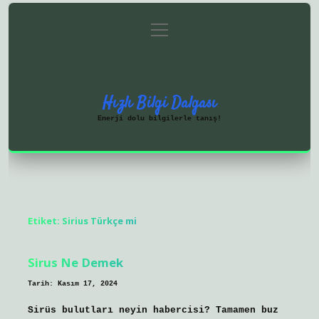
menüyü
Anasayfa
Gizlilik Politikası
aç
Yasal Uyarı
Hakkımızda
Hızlı Bilgi Dalgası
Enerji dolu bilgilerle tanış!
Etiket:
Sirius Türkçe mi
Sirus Ne Demek
Tarih: Kasım 17, 2024
Sirüs bulutları neyin habercisi? Tamamen buz