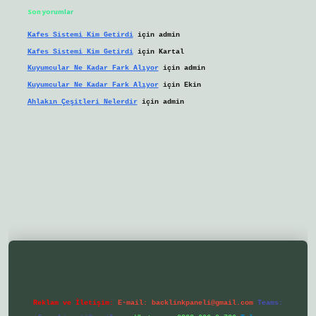
Son yorumlar
Kafes Sistemi Kim Getirdi
için
admin
Kafes Sistemi Kim Getirdi
için
Kartal
Kuyumcular Ne Kadar Fark Alıyor
için
admin
Kuyumcular Ne Kadar Fark Alıyor
için
Ekin
Ahlakın Çeşitleri Nelerdir
için
admin
/ilbetgir.net/
betexper yeni giriş
Reklam ve İletişim:
E-mail:
backlinkpaneli@gmail.com
Teams: