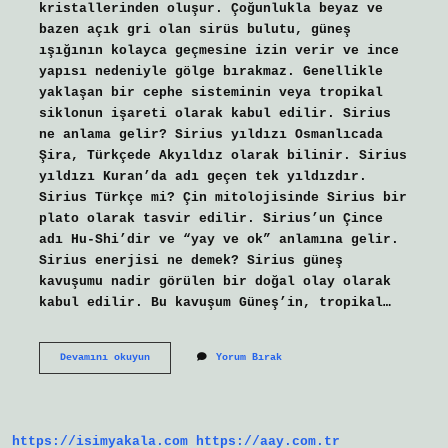
kristallerinden oluşur. Çoğunlukla beyaz ve
bazen açık gri olan sirüs bulutu, güneş
ışığının kolayca geçmesine izin verir ve ince
yapısı nedeniyle gölge bırakmaz. Genellikle
yaklaşan bir cephe sisteminin veya tropikal
siklonun işareti olarak kabul edilir. Sirius
ne anlama gelir? Sirius yıldızı Osmanlıcada
Şira, Türkçede Akyıldız olarak bilinir. Sirius
yıldızı Kuran’da adı geçen tek yıldızdır.
Sirius Türkçe mi? Çin mitolojisinde Sirius bir
plato olarak tasvir edilir. Sirius’un Çince
adı Hu-Shi’dir ve “yay ve ok” anlamına gelir.
Sirius enerjisi ne demek? Sirius güneş
kavuşumu nadir görülen bir doğal olay olarak
kabul edilir. Bu kavuşum Güneş’in, tropikal…
Sirus
Devamını okuyun
Yorum Bırak
Ne
Demek
https://isimyakala.com
https://aay.com.tr