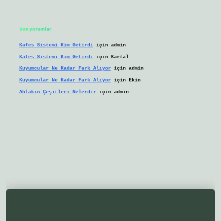
Son yorumlar
Kafes Sistemi Kim Getirdi
için
admin
Kafes Sistemi Kim Getirdi
için
Kartal
Kuyumcular Ne Kadar Fark Alıyor
için
admin
Kuyumcular Ne Kadar Fark Alıyor
için
Ekin
Ahlakın Çeşitleri Nelerdir
için
admin
lbetgir.net/
betexper yeni giriş