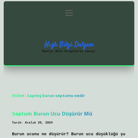
menüyü
Anasayfa
Gizlilik Politikası
aç
Yasal Uyarı
Hakkımızda
Hızlı Bilgi Dalgası
Enerji dolu bilgilerle tanış!
Etiket:
Sapmış burun septumu nedir
Septum Burun Ucu Düşürür Mü
Tarih: Aralık 20, 2024
Burun ucunu ne düşürür? Burun ucu düşüklüğü şu