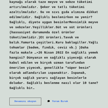
kaynağı olarak taze meyve ve sebze tüketimi
artırılmalıdır. Şeker ve tatlı tüketimi
azaltılmalıdır. Su ve sıvı gıda alımına dikkat
edilmelidir. Sağlıklı beslenirken ne yenir?
Sağlıklı, diyete uygun besinlerMevsimlik meyve
ve sebzeler.Yeşillikler.Süt ve süt ürünleri
(hassasiyet durumunda özel ürünler
tüketilmelidir.)Et ürünleri.Tavuk ve
balık.Yumurta çeşitleri.Kuru baklagiller.Yağlı
tohumlar (badem, fındık, ceviz vb.) )Daha
fazla makale …•26 Nisan 2022 En sağlıklı yemek
hangisi? Dünyanın en sağlıklı yiyeceği olarak
kabul edilen ve birçok uzman tarafından
önerilen yiyecek, genellikle “süper besin”
olarak adlandırılan ıspanaktır. Ispanak,
birçok sağlık yararı sağlayan besinlerle
doludur. Sağlıklı beslenme nasıl olur 10 tane?
Sağlıklı bir…
Sağlıklı
Devamını okuyun
Yorum Bırak
Yaşamak
Için