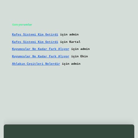
Son yorumlar
Kafes Sistemi Kim Getirdi
için
admin
Kafes Sistemi Kim Getirdi
için
Kartal
Kuyumcular Ne Kadar Fark Alıyor
için
admin
Kuyumcular Ne Kadar Fark Alıyor
için
Ekin
Ahlakın Çeşitleri Nelerdir
için
admin
ilbetgir.net/
betexper yeni giriş