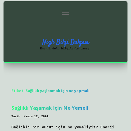
menüyü
Anasayfa
Gizlilik Politikası
aç
Yasal Uyarı
Hakkımızda
Hızlı Bilgi Dalgası
Enerji dolu bilgilerle tanış!
Etiket:
Sağlıklı yaşlanmak için ne yapmalı
Sağlıklı Yaşamak Için Ne Yemeli
Tarih: Kasım 12, 2024
Sağlıklı bir vücut için ne yemeliyiz? Enerji