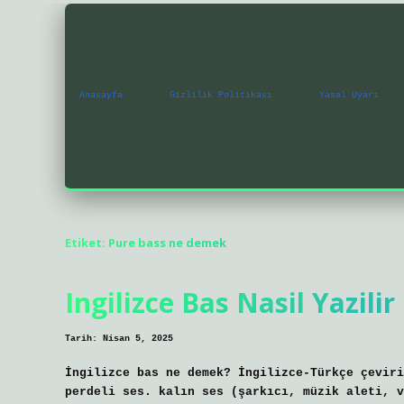
Anasayfa
Gizlilik Politikası
Yasal Uyarı
Etiket:
Pure bass ne demek
Ingilizce Bas Nasil Yazilir
Tarih: Nisan 5, 2025
İngilizce bas ne demek? İngilizce-Türkçe çeviri
perdeli ses. kalın ses (şarkıcı, müzik aleti, v