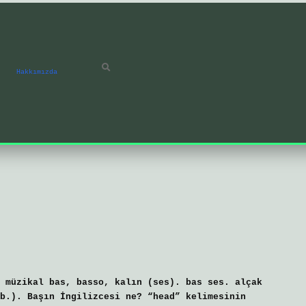
Hakkımızda
 müzikal bas, basso, kalın (ses). bas ses. alçak
b.). Başın İngilizcesi ne? “head” kelimesinin