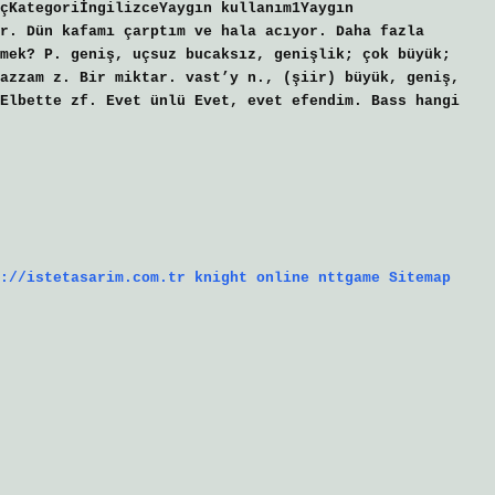
çKategoriİngilizceYaygın kullanım1Yaygın
r. Dün kafamı çarptım ve hala acıyor. Daha fazla
mek? P. geniş, uçsuz bucaksız, genişlik; çok büyük;
azzam z. Bir miktar. vast’y n., (şiir) büyük, geniş,
Elbette zf. Evet ünlü Evet, evet efendim. Bass hangi
://istetasarim.com.tr
knight online
nttgame
Sitemap