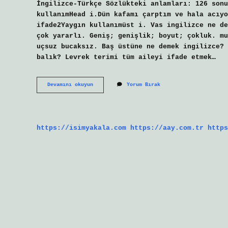
İngilizce-Türkçe Sözlükteki anlamları: 126 sonu
kullanımHead i.Dün kafamı çarptım ve hala acıyo
ifade2Yaygın kullanımüst i. Vas ingilizce ne de
çok yararlı. Geniş; genişlik; boyut; çokluk. mu
uçsuz bucaksız. Baş üstüne ne demek ingilizce? 
balık? Levrek terimi tüm aileyi ifade etmek…
Ingilizce
Devamını okuyun
Yorum Bırak
Bas
Nasil
Yazilir
https://isimyakala.com
https://aay.com.tr
https