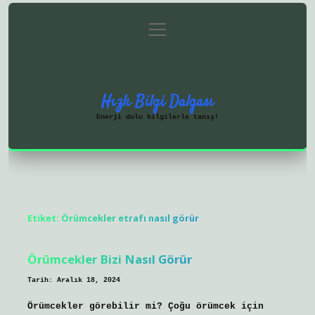
menüyü
Anasayfa
Gizlilik Politikası
aç
Yasal Uyarı
Hakkımızda
Hızlı Bilgi Dalgası
Enerji dolu bilgilerle tanış!
Etiket:
Örümcekler etrafı nasıl görür
Örümcekler Bizi Nasıl Görür
Tarih: Aralık 18, 2024
Örümcekler görebilir mi? Çoğu örümcek için