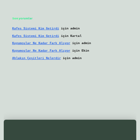
Son yorumlar
Kafes Sistemi Kim Getirdi
için
admin
Kafes Sistemi Kim Getirdi
için
Kartal
Kuyumcular Ne Kadar Fark Alıyor
için
admin
Kuyumcular Ne Kadar Fark Alıyor
için
Ekin
Ahlakın Çeşitleri Nelerdir
için
admin
ilbetgir.net/
betexper yeni giriş