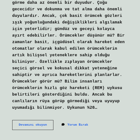
görme daha az önemli bir duyudur. Çoğu
gececidir ve dokunma ve tat alma daha önemli
duyulardır. Ancak, çok basit örümcek gözleri
ışık yoğunluğundaki değişiklikleri algılamak
için yeterlidir; gündüz ve geceyi kolayca
ayırt edebilirler. Örümcekler düşünür mü? Bir
zamanlar basit, içgüdüsel olarak hareket eden
otomatlar olarak kabul edilen örümceklerin
artık bilişsel yeteneklere sahip olduğu
biliniyor. Özellikle zıplayan örümcekler
seçici görsel ve kokusal dikkat yeteneğine
sahiptir ve ayrıca hareketlerini planlarlar.
Örümcekler görür mü? Bilim insanları
örümceklerin hızlı göz hareketi (REM) uykusu
belirtileri gösterdiğini buldu. Ancak bu
canlıların rüya görüp görmediği veya uyuyup
uyumadığı bilinmiyor. Uykunun %20…
Örümcekler
Devamını okuyun
Yorum Bırak
Bizi
Nasıl
Görür