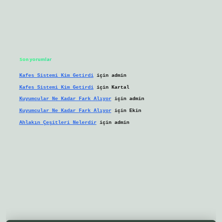
Son yorumlar
Kafes Sistemi Kim Getirdi
için
admin
Kafes Sistemi Kim Getirdi
için
Kartal
Kuyumcular Ne Kadar Fark Alıyor
için
admin
Kuyumcular Ne Kadar Fark Alıyor
için
Ekin
Ahlakın Çeşitleri Nelerdir
için
admin
eni giriş