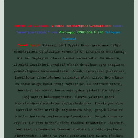
Reklam ve İletişim:
E-mail:
backlinkpaneli@gmail.com
Teams:
forumhizmeti@gmail.com
Whatsapp: 0262 606 0 726
Telegram:
@karabul
Yasal Uyarı:
Sitemiz, 5651 Sayılı Kanun gereğince Bilgi
Teknolojileri ve İletişim Kurumu (BTK) tarafından onaylanmış
bir Yer Sağlayıcı olarak hizmet vermektedir. Bu nedenle,
sitedeki içerikleri proaktif olarak denetleme veya araştırma
yükümlülüğümüz bulunmamaktadır. Ancak, üyelerimiz yazdıkları
içeriklerin sorumluluğunu taşımakta olup, siteye üye olarak
bu sorumluluğu kabul etmiş sayılırlar. Bu internet sitesi,
herhangi bir marka, kurum veya şahıs şirketi ile hiçbir
bağlantısı bulunmamaktadır. Sitede yalnızca kendi
hazırladığımız makaleler paylaşılmaktadır. Burada yer alan
içerikler haber niteliği taşımamakta olup, gerçek kurum ve
kişiler hakkında paylaşım yapılmamaktadır. Gerçek kurum ve
kişiler ile isim benzerlikleri tamamen tesadüfidir. Sitemiz,
kar amacı gütmeyen ve tamamen ücretsiz bir bilgi paylaşım
platformudur. Hukuka ve yasal düzenlemelere aykırı olduğunu