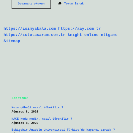
Makro
Devamını okuyun
Yorum Bırak
Ekonomi
Ile
Mikro
Ekonomi
Arasında
https://isimyakala.com
https://aay.com.tr
Ne
Fark
https://istetasarim.com.tr
knight online
nttgame
Vardır
Sitemap
Sidebar
Son Yazılar
Kuzu göbeği nasıl tüketilir ?
Ağustos 8, 2026
NACE kodu nedir, nasıl öğrenilir ?
Ağustos 8, 2026
Eskişehir Anadolu Üniversitesi Türkiye’de kaçıncı sırada ?