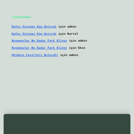
Son yorumlar
Kafes Sistemi Kim Getirdi
için
admin
Kafes Sistemi Kim Getirdi
için
Kartal
Kuyumcular Ne Kadar Fark Alıyor
için
admin
Kuyumcular Ne Kadar Fark Alıyor
için
Ekin
Ahlakın Çeşitleri Nelerdir
için
admin
//ilbetgir.net/
betexper yeni giriş