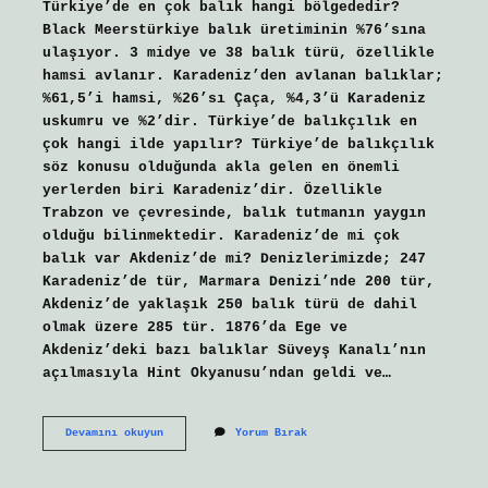
Türkiye’de en çok balık hangi bölgededir?
Black Meerstürkiye balık üretiminin %76’sına
ulaşıyor. 3 midye ve 38 balık türü, özellikle
hamsi avlanır. Karadeniz’den avlanan balıklar;
%61,5’i hamsi, %26’sı Çaça, %4,3’ü Karadeniz
uskumru ve %2’dir. Türkiye’de balıkçılık en
çok hangi ilde yapılır? Türkiye’de balıkçılık
söz konusu olduğunda akla gelen en önemli
yerlerden biri Karadeniz’dir. Özellikle
Trabzon ve çevresinde, balık tutmanın yaygın
olduğu bilinmektedir. Karadeniz’de mi çok
balık var Akdeniz’de mi? Denizlerimizde; 247
Karadeniz’de tür, Marmara Denizi’nde 200 tür,
Akdeniz’de yaklaşık 250 balık türü de dahil
olmak üzere 285 tür. 1876’da Ege ve
Akdeniz’deki bazı balıklar Süveyş Kanalı’nın
açılmasıyla Hint Okyanusu’ndan geldi ve…
Türkiyede
Devamını okuyun
Yorum Bırak
Balık
Üretimi
En