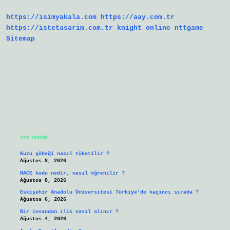
Çok
Hangi
https://isimyakala.com
https://aay.com.tr
Bölgede
https://istetasarim.com.tr
knight online
nttgame
Sitemap
Sidebar
Son Yazılar
Kuzu göbeği nasıl tüketilir ?
Ağustos 8, 2026
NACE kodu nedir, nasıl öğrenilir ?
Ağustos 8, 2026
Eskişehir Anadolu Üniversitesi Türkiye’de kaçıncı sırada ?
Ağustos 6, 2026
Bir insandan ilik nasıl alınır ?
Ağustos 4, 2026