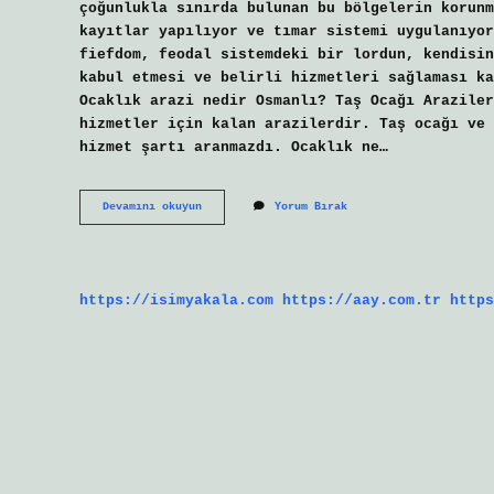
çoğunlukla sınırda bulunan bu bölgelerin korunm
kayıtlar yapılıyor ve tımar sistemi uygulanıyor
fiefdom, feodal sistemdeki bir lordun, kendisin
kabul etmesi ve belirli hizmetleri sağlaması ka
Ocaklık arazi nedir Osmanlı? Taş Ocağı Araziler
hizmetler için kalan arazilerdir. Taş ocağı ve 
hizmet şartı aranmazdı. Ocaklık ne…
Osmanlıda
Devamını okuyun
Yorum Bırak
Yurtluk
Ve
Ocaklık
Ne
Demek
https://isimyakala.com
https://aay.com.tr
https