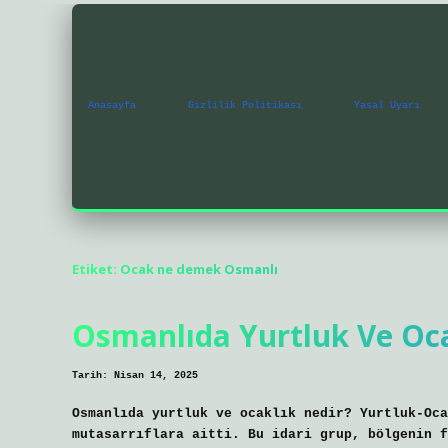
Anasayfa
Gizlilik Politikası
Yasal Uyarı
Etiket:
Ocak ne demek Osmanlı
Osmanlıda Yurtluk Ve Oc
Tarih: Nisan 14, 2025
Osmanlıda yurtluk ve ocaklık nedir? Yurtluk-Oc
mutasarrıflara aitti. Bu idari grup, bölgenin f