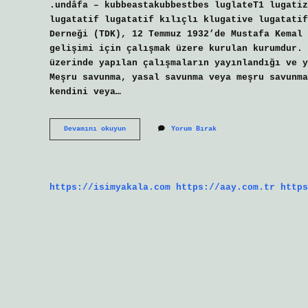
.undâfa – kubbeastakubbestbes luglateT1 lugatiz
lugatatif lugatatif kılıçlı klugative lugatatif
Derneği (TDK), 12 Temmuz 1932’de Mustafa Kemal 
gelişimi için çalışmak üzere kurulan kurumdur. 
üzerinde yapılan çalışmaların yayınlandığı ve y
Meşru savunma, yasal savunma veya meşru savunma
kendini veya…
Müdafaa
Devamını okuyun
Yorum Bırak
Etmek
Ne
Demek
Tdk
https://isimyakala.com
https://aay.com.tr
https