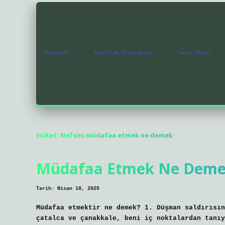
Anasayfa
Gizlilik Politikası
Yasal Uyarı
Etiket:
Nefsini müdafaa etmek ne demek
Müdafaa Etmek Ne Deme
Tarih: Nisan 18, 2025
Müdafaa etmektir ne demek? 1. Düşman saldırısın
çatalca ve çanakkale, beni iç noktalardan tanıy