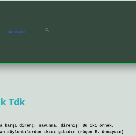
Hakkımızda
k Tdk
a karşı direnç, savunma, direniş: Bu iki örnek,
an söylentilerden ikisi gibidir (rûşen E. ünnaydin)