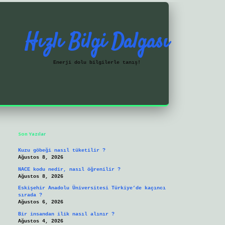
Hızlı Bilgi Dalgası
Enerji dolu bilgilerle tanış!
Sidebar
https://ilbetgir.net/
betexper yeni giriş
Son Yazılar
Kuzu göbeği nasıl tüketilir ?
Ağustos 8, 2026
NACE kodu nedir, nasıl öğrenilir ?
Ağustos 8, 2026
Eskişehir Anadolu Üniversitesi Türkiye’de kaçıncı
sırada ?
Ağustos 6, 2026
Bir insandan ilik nasıl alınır ?
Ağustos 4, 2026