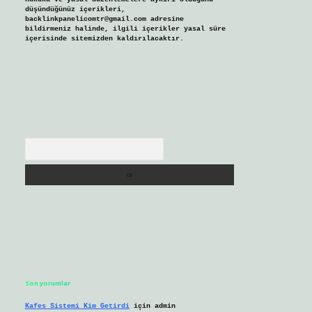
düşündüğünüz içerikleri,
backlinkpanelicomtr@gmail.com
adresine
bildirmeniz halinde, ilgili içerikler yasal süre
içerisinde sitemizden kaldırılacaktır.
Arama
Son yorumlar
Kafes Sistemi Kim Getirdi
için
admin