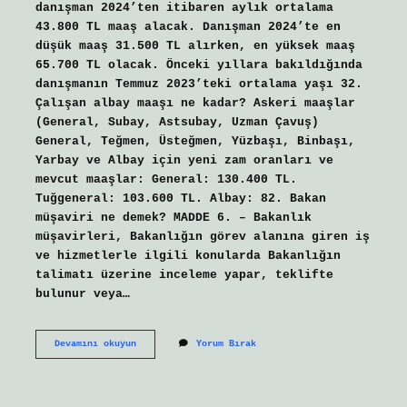
danışman 2024’ten itibaren aylık ortalama
43.800 TL maaş alacak. Danışman 2024’te en
düşük maaş 31.500 TL alırken, en yüksek maaş
65.700 TL olacak. Önceki yıllara bakıldığında
danışmanın Temmuz 2023’teki ortalama yaşı 32.
Çalışan albay maaşı ne kadar? Askeri maaşlar
(General, Subay, Astsubay, Uzman Çavuş)
General, Teğmen, Üsteğmen, Yüzbaşı, Binbaşı,
Yarbay ve Albay için yeni zam oranları ve
mevcut maaşlar: General: 130.400 TL.
Tuğgeneral: 103.600 TL. Albay: 82. Bakan
müşaviri ne demek? MADDE 6. – Bakanlık
müşavirleri, Bakanlığın görev alanına giren iş
ve hizmetlerle ilgili konularda Bakanlığın
talimatı üzerine inceleme yapar, teklifte
bulunur veya…
Bakan
Devamını okuyun
Yorum Bırak
Maaşı
Ne
Kadar
Oldu