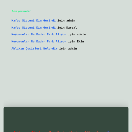
Son yorumlar
Kafes Sistemi Kim Getirdi
için
admin
Kafes Sistemi Kim Getirdi
için
Kartal
Kuyumcular Ne Kadar Fark Alıyor
için
admin
Kuyumcular Ne Kadar Fark Alıyor
için
Ekin
Ahlakın Çeşitleri Nelerdir
için
admin
iş