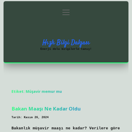
menüyü
Anasayfa
Gizlilik Politikası
aç
Yasal Uyarı
Hakkımızda
Hızlı Bilgi Dalgası
Enerji dolu bilgilerle tanış!
Etiket:
Müşavir memur mu
Bakan Maaşı Ne Kadar Oldu
Tarih: Kasım 26, 2024
Bakanlık müşavir maaşı ne kadar? Verilere göre