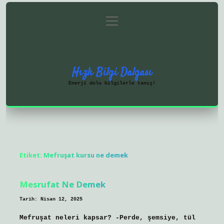
menüyü
Anasayfa
Gizlilik Politikası
aç
Yasal Uyarı
Hakkımızda
Hızlı Bilgi Dalgası
Enerji dolu bilgilerle tanış!
Etiket:
Mefruşat kursu ne demek
Mesrufat Ne Demek
Tarih: Nisan 12, 2025
Mefruşat neleri kapsar? -Perde, şemsiye, tül