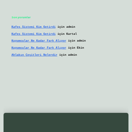
Son yorumlar
Kafes Sistemi Kim Getirdi
için
admin
Kafes Sistemi Kim Getirdi
için
Kartal
Kuyumcular Ne Kadar Fark Alıyor
için
admin
Kuyumcular Ne Kadar Fark Alıyor
için
Ekin
Ahlakın Çeşitleri Nelerdir
için
admin
yeni giriş